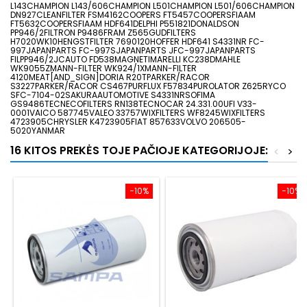
L143CHAMPION L143/606CHAMPION L501CHAMPION L501/606CHAMPION
DN927CLEANFILTER FSM4162COOPERS FT5457COOPERSFIAAM
FT5632COOPERSFIAAM HDF641DELPHI P551821DONALDSON
PP946/2FILTRON P9486FRAM Z565GUDFILTERS
H7020WK10HENGSTFILTER 7690120HOFFER HDF641 S4331NR FC-
997JAPANPARTS FC-997SJAPANPARTS JFC-997JAPANPARTS
FILPP946/2JCAUTO FD538MAGNETIMARELLI KC238DMAHLE
WK9055ZMANN-FILTER WK924/1XMANN-FILTER
4120MEAT[AND_SIGN]DORIA R20TPARKER/RACOR
S3227PARKER/RACOR CS467PURFLUX F57834PUROLATOR Z625RYCO
SFC-7104-02SAKURAAUTOMOTIVE S4331NRSOFIMA
GS9486TECNECOFILTERS RN138TECNOCAR 24.331.00UFI V33-
0001VAICO 587745VALEO 33757WIXFILTERS WF8245WIXFILTERS
4723905CHRYSLER K4723905FIAT 857633VOLVO 206505-
5020YANMAR
16 KITOS PREKĖS TOJE PAČIOJE KATEGORIJOJE:
<
>
−10%
−10%