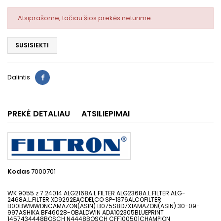
Atsiprašome, tačiau šios prekės neturime.
SUSISIEKTI
Dalintis
PREKĖ DETALIAU
ATSILIEPIMAI
Kodas
7000701
WK 9055 z 7.24014 ALG2168A.L.FILTER ALG2368A.L.FILTER ALG-
2468A.L.FILTER XD9292EACDELCO SP-1376ALCOFILTER
B00BWMWDNCAMAZON(ASIN) B075S8D7X1AMAZON(ASIN) 30-09-
997ASHIKA BF46028-OBALDWIN ADA102305BLUEPRINT
1457434448BOSCH N4448BOSCH CFF100501CHAMPION