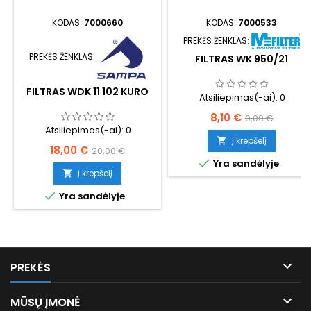
KODAS:
7000660
KODAS:
7000533
PREKĖS ŽENKLAS:
PREKĖS ŽENKLAS:
FILTRAS WK 950/21
FILTRAS WDK 11 102 KURO
Atsiliepimas(-ai):
0
Kaina
Bazinė
8,10 €
9,00 €
Atsiliepimas(-ai):
0
kaina
Į krepšelį

Kaina
Bazinė
18,00 €
20,00 €

Yra sandėlyje
kaina
Į krepšelį


Yra sandėlyje

PREKĖS

MŪSŲ ĮMONĖ