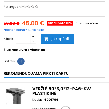
Reitingas
45,00 €
50,00 €
Sutaupote 10%
Su mokesčiais
Netinka kaina? Susisiekite!
Į krepšelį
Kiekis

Šiuo metu yra
1 Vienetas
Dalintis
REKOMENDUOJAMA PIRKTI KARTU
VERŽLĖ 60*3,0*12-PA6-SW
PLASTIKINĖ
Kodas:
4001796
Prekės ženklas: