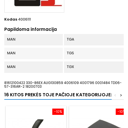
Kodas
4006111
Papildoma informacija
MAN
TGA
MAN
TGS
MAN
TGX
81612100422 330-86EX AUG130859 4006109 4001796 0001484 TD06-
57-316AR-2 18200703
16 KITOS PREKĖS TOJE PAČIOJE KATEGORIJOJE:
<
>
−10%
−10%