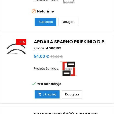

Neturime
Susisiekti
Daugiau
APDAILA SPARNO PRIEKINIO D.P.
−10%
Kodas:
4006109
Kaina
Bazinė
54,00 €
60,00 €
kaina
Prekės ženklas:

Yra sandėlyje
Į krepšelį
Daugiau
