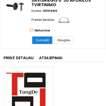
SAVISRIEGIS 6*30 APDAILOS
TVIRTINIMO
Kodas:
0001484
Prekės ženklas:

Neturime
Susisiekti
Daugiau
PREKĖ DETALIAU
ATSILIEPIMAI