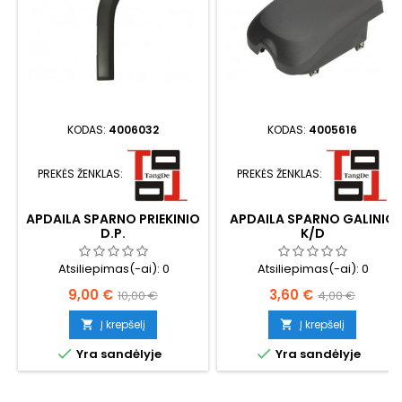
KODAS:
4006032
KODAS:
4005616
PREKĖS ŽENKLAS:
PREKĖS ŽENKLAS:
APDAILA SPARNO PRIEKINIO
APDAILA SPARNO GALINIO
D.P.
K/D
Atsiliepimas(-ai):
0
Atsiliepimas(-ai):
0
Kaina
Bazinė
Kaina
Bazinė
9,00 €
3,60 €
10,00 €
4,00 €
kaina
kaina
Į krepšelį
Į krepšelį




Yra sandėlyje
Yra sandėlyje