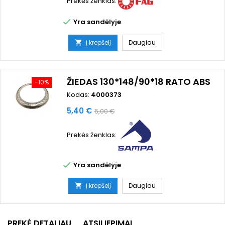
Prekės ženklas:

Yra sandėlyje
Į krepšelį
Daugiau

ŽIEDAS 130*148/90*18 RATO ABS
−10%
Kodas:
4000373
Kaina
Bazinė
5,40 €
6,00 €
kaina
Prekės ženklas:

Yra sandėlyje
Į krepšelį
Daugiau

PREKĖ DETALIAU
ATSILIEPIMAI