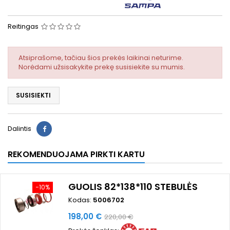
Reitingas
Atsiprašome, tačiau šios prekės laikinai neturime.
Norėdami užsisakykite prekę susisiekite su mumis.
SUSISIEKTI
Dalintis
REKOMENDUOJAMA PIRKTI KARTU
GUOLIS 82*138*110 STEBULĖS
−10%
Kodas:
5006702
Kaina
Bazinė
198,00 €
220,00 €
kaina