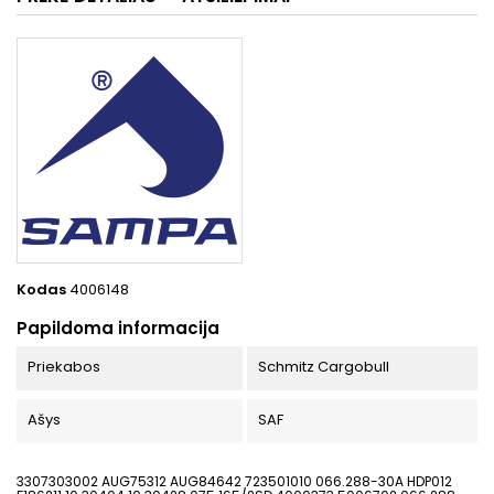
Kodas
4006148
Papildoma informacija
Priekabos
Schmitz Cargobull
Ašys
SAF
3307303002 AUG75312 AUG84642 723501010 066.288-30A HDP012