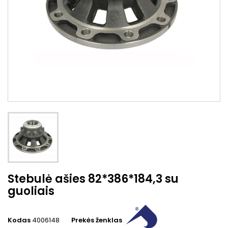
Stebulė ašies 82*386*184,3 su
guoliais
Kodas
4006148
Prekės ženklas