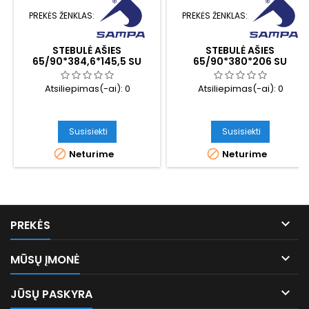
PREKĖS ŽENKLAS:
PREKĖS ŽENKLAS:
STEBULĖ AŠIES
STEBULĖ AŠIES
65/90*384,6*145,5 SU
65/90*380*206 SU
GUOLIAIS
GUOLIAIS IR DANGTELIU
Atsiliepimas(-ai):
0
Atsiliepimas(-ai):
0
Susisiekti
Susisiekti


Neturime
Neturime

PREKĖS

MŪSŲ ĮMONĖ

JŪSŲ PASKYRA