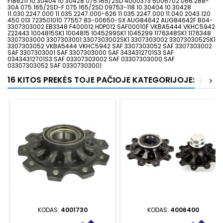
F186211 10.30404 10.30428 075.165/2SD 4000373 5006702 066.288-
30A 075.165/2SD-F 075.165/2SD 09753-118 10.30404 10.30428
11.030.2247.000 11.035.2247.000-626 11.035.2247.000 11.040.2043.120
450.013 723501010 77557 83-00650-SX AUG84642 AUG84642F B04-
3307303002 EB3348 F400012 HDP012 SAF00010F VKBA5444 VKHC5942
Z22443 1004815SK1 1004815 1045299SK1 1045299 1176348SK1 1176348
3307303000 3307303001 3307303002SK1 3307303002 3307303052SK1
3307303052 VKBA5444 VKHC5942 SAF 3307303052 SAF 3307303002
SAF 3307303001 SAF 3307303000 SAF 3434312701S3 SAF
03434312701S3 SAF 03307303002 SAF 03307303000 SAF
03307303052 SAF 03307303001
16 KITOS PREKĖS TOJE PAČIOJE KATEGORIJOJE:
<
>
KODAS:
4001730
KODAS:
4006400