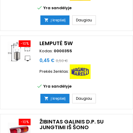

Yra sandėlyje
Į krepšelį
Daugiau

LEMPUTĖ 5W
−10%
Kodas:
0000355
Kaina
Bazinė
0,45 €
0,50 €
kaina
Prekės ženklas:

Yra sandėlyje
Į krepšelį
Daugiau

ŽIBINTAS GALINIS D.P. SU
−10%
JUNGTIMI IŠ ŠONO