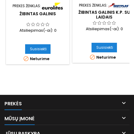
PREKĖS ŽENKLAS:
PREKĖS ŽENKLAS:
ŽIBINTAS GALINIS K.P. SU
ŽIBINTAS GALINIS
LAIDAIS
Atsiliepimas(-ai):
0
Atsiliepimas(-ai):
0
Susisiekti
Susisiekti

Neturime

Neturime

PREKĖS

MŪSŲ ĮMONĖ

JŪSŲ PASKYRA