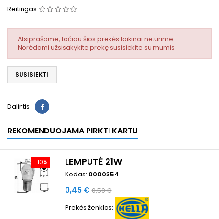
Reitingas
Atsiprašome, tačiau šios prekės laikinai neturime.
Norėdami užsisakykite prekę susisiekite su mumis.
SUSISIEKTI
Dalintis
REKOMENDUOJAMA PIRKTI KARTU
LEMPUTĖ 21W
−10%
Kodas:
0000354
Kaina
Bazinė
0,45 €
0,50 €
kaina
Prekės ženklas: