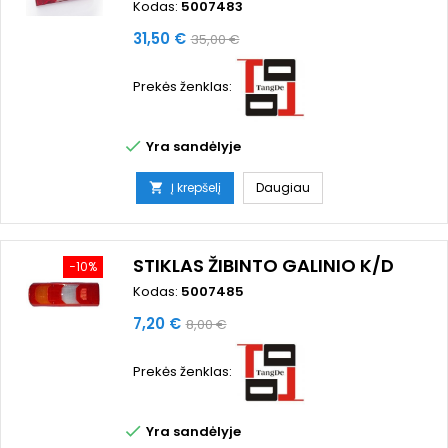
Kodas:
5007483
Kaina
Bazinė
31,50 €
35,00 €
kaina
Prekės ženklas:

Yra sandėlyje
Į krepšelį
Daugiau

STIKLAS ŽIBINTO GALINIO K/D
−10%
Kodas:
5007485
Kaina
Bazinė
7,20 €
8,00 €
kaina
Prekės ženklas:

Yra sandėlyje