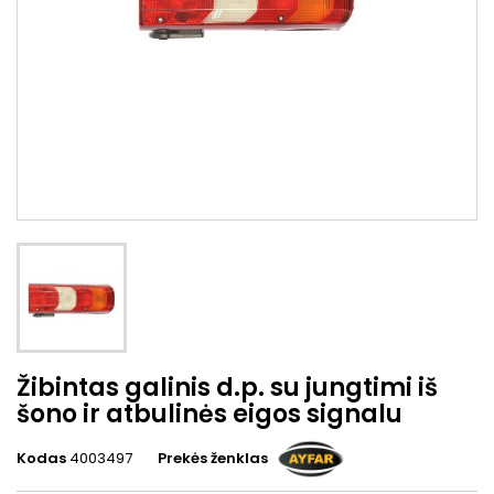
Žibintas galinis d.p. su jungtimi iš
šono ir atbulinės eigos signalu
Kodas
4003497
Prekės ženklas