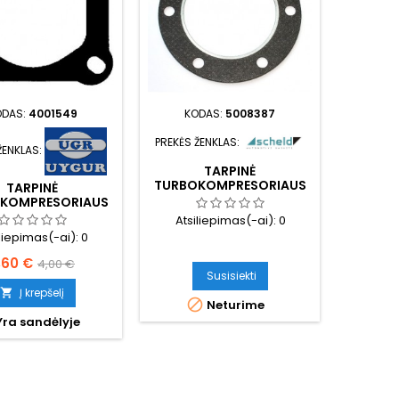
ODAS:
4001549
KODAS:
5008387
KO
PREKĖS 
PREKĖS ŽENKLAS:
ŽENKLAS:
TARPINĖ
TURBO
TURBOKOMPRESORIAUS
TARPINĖ
VAMZD
ĮSIURBIMO
KOMPRESORIAUS
Atsi
Atsiliepimas(-ai):
0
iliepimas(-ai):
0
aina
Bazinė
,60 €
4,00 €
Susisiekti
kaina
Į krepšelį


Neturime
ra sandėlyje