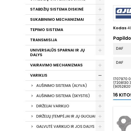
STABDŽIŲ SISTEMA DISKINĖ
SUKABINIMO MECHANIZMAI
Kodas
4
TEPIMO SISTEMA
Papild
TRANSMISIJA
DAF
UNIVERSALŪS SPARNAI IR JŲ
DALYS
DAF
VAIRAVIMO MECHANIZMAS
VARIKLIS
1707970 0
17208130 
AUŠINIMO SISTEMA (ALYVA)
(90528201
16 KIT
AUŠINIMO SISTEMA (SKYSTIS)
DIRŽELIAI VARIKLIO
DIRŽELIŲ ĮTEMPĖJAI IR JŲ GUOLIAI
GALVUTĖ VARIKLIO IR JOS DALYS