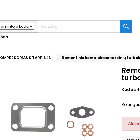

ieška
OMPRESORIAUS TARPINĖS
Remontinis komplektas tarpinių turbo
Remo
turb
Kodas
4
Reitinga
Atsip