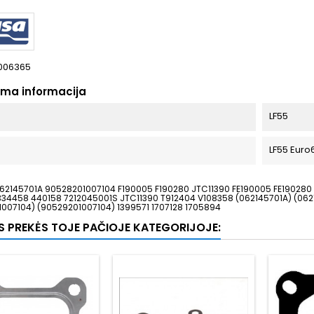
006365
oma informacija
LF55
LF55 Euro
62145701A 90528201007104 F190005 F190280 JTC11390 FE190005 FE190280 
334458 440158 7212045001S JTC11390 T912404 V108358 (062145701A) (062
007104) (90529201007104) 1399571 1707128 1705894
OS PREKĖS TOJE PAČIOJE KATEGORIJOJE: