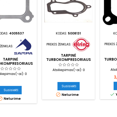
ODAS:
4005537
KODAS:
5008131
K
PREKĖS 
PREKĖS ŽENKLAS:
 ŽENKLAS:
TARPINĖ
TURBO
TARPINĖ
TURBOKOMPRESORIAUS
OKOMPRESORIAUS
ĮSIURBIMO
IŠMETIMO
Ats
Atsiliepimas(-ai):
0
iliepimas(-ai):
0
K
3
Susisiekti
Susisiekti

Y

Neturime

Neturime