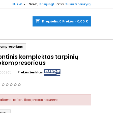

EUR €
Sveiki,
Prisijungti
arba
Sukurti paskyrą
shopping_cart
Krepšelis:
0
Prekės - 0,00 €
kompresoriaus
ntinis komplektas tarpinių
okompresoriaus
006365
Prekės ženklas
s
rašome, tačiau šios prekės neturime.