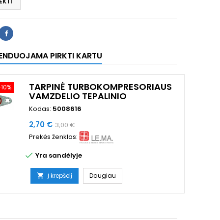
EKTI
ENDUOJAMA PIRKTI KARTU
TARPINĖ TURBOKOMPRESORIAUS
−10%
VAMZDELIO TEPALINIO
Kodas:
5008616
Kaina
Bazinė
2,70 €
3,00 €
kaina
Prekės ženklas:

Yra sandėlyje
Į krepšelį
Daugiau
