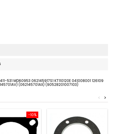
6
411-531 MD60953 062145917S1 KT110120E 041008001 126109
145701AV) (062145701AX) (90528201007103)
<
>
−10%