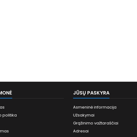
MONĖ
JŪSŲ PASKYRA
mas
Asmeninė informacija
 politika
Užsakymai
Grąžinimo važtaraščiai
imas
Adresai