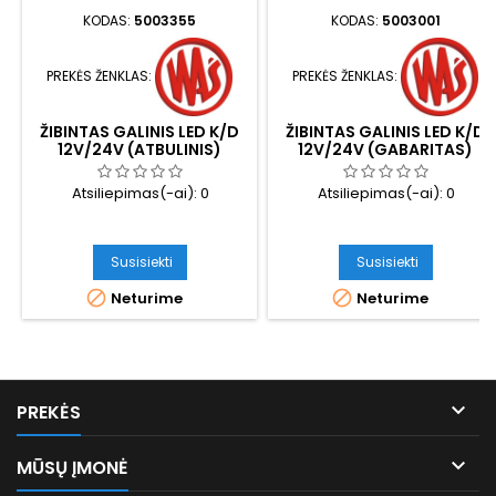
KODAS:
5003355
KODAS:
5003001
PREKĖS ŽENKLAS:
PREKĖS ŽENKLAS:
ŽIBINTAS GALINIS LED K/D
ŽIBINTAS GALINIS LED K/D
12V/24V (ATBULINIS)
12V/24V (GABARITAS)
Atsiliepimas(-ai):
0
Atsiliepimas(-ai):
0
Susisiekti
Susisiekti


Neturime
Neturime

PREKĖS

MŪSŲ ĮMONĖ