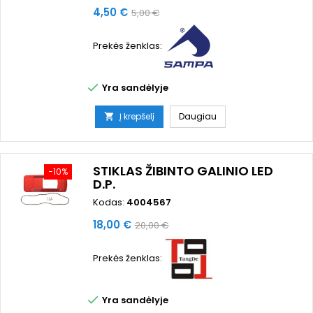
Kaina
Bazinė
4,50 €
5,00 €
kaina
Prekės ženklas:

Yra sandėlyje
Į krepšelį
Daugiau

STIKLAS ŽIBINTO GALINIO LED
−10%
D.P.
Kodas:
4004567
Kaina
Bazinė
18,00 €
20,00 €
kaina
Prekės ženklas:

Yra sandėlyje