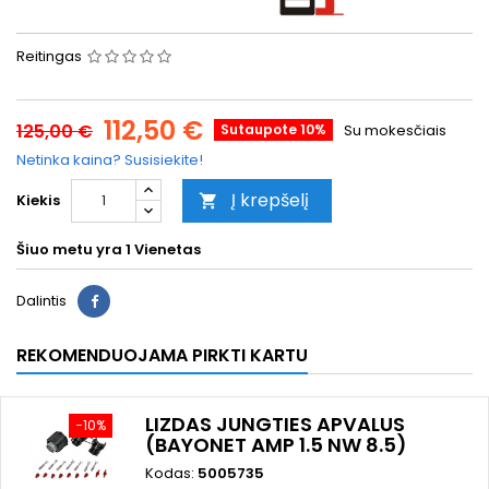
Reitingas
112,50 €
125,00 €
Sutaupote 10%
Su mokesčiais
Netinka kaina? Susisiekite!
Į krepšelį
Kiekis

Šiuo metu yra
1 Vienetas
Dalintis
REKOMENDUOJAMA PIRKTI KARTU
LIZDAS JUNGTIES APVALUS
−10%
(BAYONET AMP 1.5 NW 8.5)
Kodas:
5005735