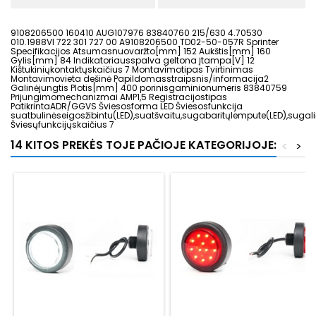
9108206500 160410 AUG107976 83840760 215/630 4.70530
010.1988VI 722 301 727 00 A9108206500 TD02-50-057R Sprinter
Specifikacijos Atsumasnuovaržto[mm] 152 Aukštis[mm] 160
Gylis[mm] 84 Indikatoriausspalva geltona Įtampa[V] 12
Kištukiniųkontaktųskaičius 7 Montavimotipas Tvirtinimas
Montavimovieta dešinė Papildomasstraipsnis/informacija2
Galinėjungtis Plotis[mm] 400 porinisgaminionumeris 83840759
Prijungimomechanizmai AMP1,5 Registracijostipas
PatikrintaADR/GGVS Šviesosforma LED Šviesosfunkcija
suatbulinėseigosžibintu(LED),suatšvaitu,sugabaritųlempute(LED),sugalin
Šviesųfunkcijųskaičius 7
14 KITOS PREKĖS TOJE PAČIOJE KATEGORIJOJE:
<
>