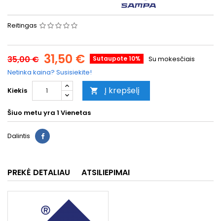
Reitingas
31,50 €
35,00 €
Sutaupote 10%
Su mokesčiais
Netinka kaina? Susisiekite!
Į krepšelį
Kiekis

Šiuo metu yra
1 Vienetas
Dalintis
PREKĖ DETALIAU
ATSILIEPIMAI