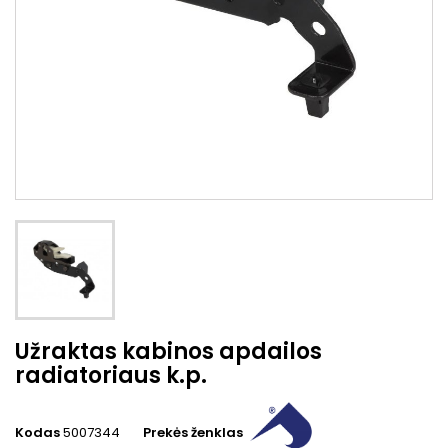
Užraktas kabinos apdailos
radiatoriaus k.p.
Kodas
5007344
Prekės ženklas