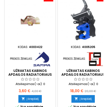
KODAS:
4003422
KODAS:
4005205
PREKĖS ŽENKLAS:
PREKĖS ŽENKLAS:
UŽRAKTAS KABINOS
UŽRAKTAS KABINOS
APDAILOS RADIATORIAUS
APDAILOS RADIATORIAUS
Atsiliepimas(-ai):
0
Atsiliepimas(-ai):
0
Kaina
Bazinė
Kaina
Bazinė
3,60 €
18,00 €
4,00 €
20,00 €
kaina
kaina
Į krepšelį
Į krepšelį




Yra sandėlyje
Yra sandėlyje