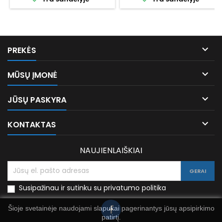

PREKĖS

MŪSŲ ĮMONĖ

JŪSŲ PASKYRA

KONTAKTAS
NAUJIENLAIŠKIAI
Susipažinau ir sutinku su privatumo politika
Šioje svetainėje naudojami slapukai pagerinantys jūsų apsipirkimo
patirtį.