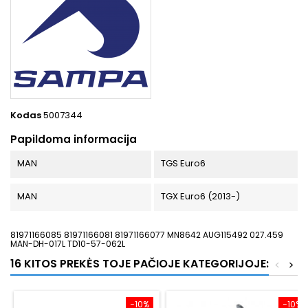
Kodas
5007344
Papildoma informacija
MAN
TGS Euro6
MAN
TGX Euro6 (2013-)
81971166085 81971166081 81971166077 MN8642 AUG115492 027.459
MAN-DH-017L TD10-57-062L
16 KITOS PREKĖS TOJE PAČIOJE KATEGORIJOJE:
<
>
−10%
−10%