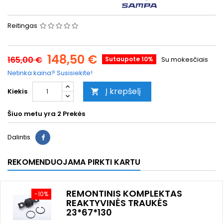
Reitingas
148,50 €
165,00 €
Sutaupote 10%
Su mokesčiais
Netinka kaina? Susisiekite!
Į krepšelį
Kiekis

Šiuo metu yra
2 Prekės
Dalintis
REKOMENDUOJAMA PIRKTI KARTU
REMONTINIS KOMPLEKTAS
−10%
REAKTYVINĖS TRAUKĖS
23*67*130