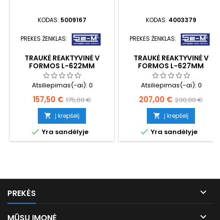
KODAS:
5009167
KODAS:
4003379
PREKĖS ŽENKLAS:
PREKĖS ŽENKLAS:
TRAUKĖ REAKTYVINĖ V
TRAUKĖ REAKTYVINĖ V
FORMOS L-622MM
FORMOS L-627MM
Atsiliepimas(-ai):
0
Atsiliepimas(-ai):
0
Kaina
Bazinė
Kaina
Bazinė
157,50 €
207,00 €
175,00 €
230,00 €
kaina
kaina
Į krepšelį
Į krepšelį




Yra sandėlyje
Yra sandėlyje

PREKĖS

MŪSŲ ĮMONĖ