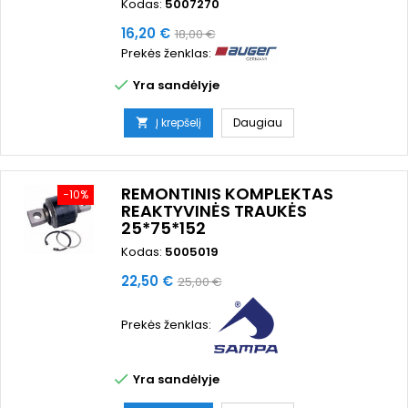
Kodas:
5007270
Kaina
Bazinė
16,20 €
18,00 €
Prekės ženklas:
kaina

Yra sandėlyje
Į krepšelį
Daugiau

REMONTINIS KOMPLEKTAS
−10%
REAKTYVINĖS TRAUKĖS
25*75*152
Kodas:
5005019
Kaina
Bazinė
22,50 €
25,00 €
kaina
Prekės ženklas:

Yra sandėlyje