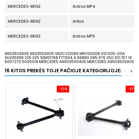
MERCEDES-BENZ
Actros MP4
MERCEDES-BENZ
Antos
MERCEDES-BENZ
Actros MP5
9603503405 9603503405 VKDCV12086 MRVS0008 013.505-00A
AUG15368 225.325 SEM13768 F171304 4.69883 095.476 250 301 157 14
5007270 5005019 MERCEDES A9603500405 MERCEDES A9603503405
16 KITOS PREKĖS TOJE PAČIOJE KATEGORIJOJE:
<
>
−10%
−10%