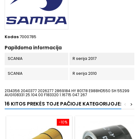
Kodas
7000785
Papildoma informacija
SCANIA
R serija 2017
SCANIA
R serija 2010
2134356 2040377 2026277 2869184 HY 80178 E988HD550 SH 55299
AUG108331 25.104.00 F183320 1.16715 047.267
16 KITOS PREKĖS TOJE PAČIOJE KATEGORIJOJE:
<
>
−10%