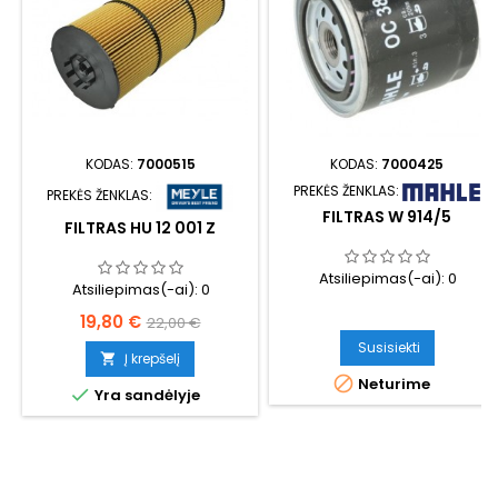
KODAS:
7000515
KODAS:
7000425
PREKĖS ŽENKLAS:
PREKĖS ŽENKLAS:
FILTRAS W 914/5
FILTRAS HU 12 001 Z
Atsiliepimas(-ai):
0
Atsiliepimas(-ai):
0
Kaina
Bazinė
19,80 €
22,00 €
kaina
Susisiekti
Į krepšelį


Neturime

Yra sandėlyje