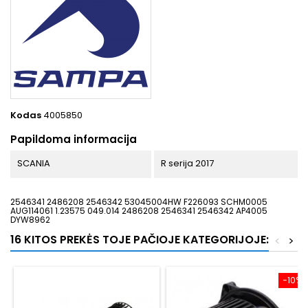
Kodas
4005850
Papildoma informacija
SCANIA
R serija 2017
2546341 2486208 2546342 53045004HW F226093 SCHM0005
AUG114061 1.23575 049.014 2486208 2546341 2546342 AP4005
DYW8962
16 KITOS PREKĖS TOJE PAČIOJE KATEGORIJOJE:
<
>
−10%