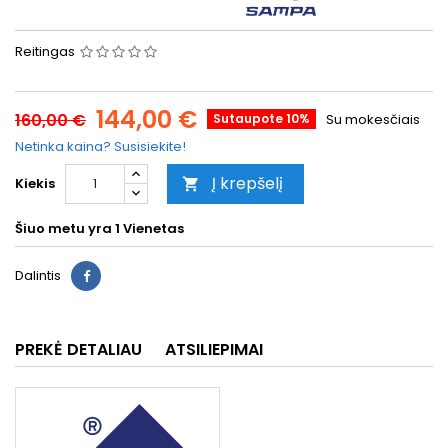
Reitingas
144,00 €
160,00 €
Sutaupote 10%
Su mokesčiais
Netinka kaina? Susisiekite!
Į krepšelį
Kiekis

Šiuo metu yra
1 Vienetas
Dalintis
PREKĖ DETALIAU
ATSILIEPIMAI