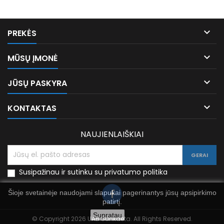

PREKĖS

MŪSŲ ĮMONĖ

JŪSŲ PASKYRA

KONTAKTAS
NAUJIENLAIŠKIAI
Susipažinau ir sutinku su privatumo politika
Šioje svetainėje naudojami slapukai pagerinantys jūsų apsipirkimo
patirtį.
Supratau
© Copyright 2026 UAB Sunkdeta. All Rights Reserved.