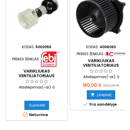
KODAS:
5002056
KODAS:
4006063
PREKĖS ŽENKLAS:
PREKĖS ŽENKLAS:
VARIKLIUKAS
VENTILIATORIAUS
APŠILDYMO
VARIKLIUKAS
VENTILIATORIAUS
Atsiliepimas(-ai):
0
APŠILDYMO
Kaina
Bazinė
180,00 €
200,00 €
Atsiliepimas(-ai):
0
kaina
Į krepšelį


Yra sandėlyje
Susisiekti

Neturime