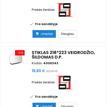
kaina
Prekės ženklas:

Yra sandėlyje
Į krepšelį
Daugiau

STIKLAS 218*223 VEIDRODŽIO,
−10%
ŠILDOMAS D.P.
Kodas:
4006343
Kaina
Bazinė
19,80 €
22,00 €
kaina
Prekės ženklas:

Yra sandėlyje
Į krepšelį
Daugiau
