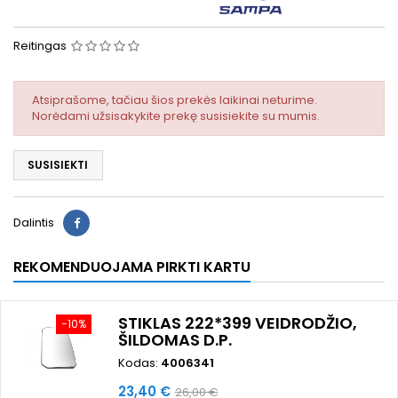
Reitingas
Atsiprašome, tačiau šios prekės laikinai neturime.
Norėdami užsisakykite prekę susisiekite su mumis.
SUSISIEKTI
Dalintis
REKOMENDUOJAMA PIRKTI KARTU
STIKLAS 222*399 VEIDRODŽIO,
−10%
ŠILDOMAS D.P.
Kodas:
4006341
Kaina
Bazinė
23,40 €
26,00 €