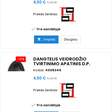
Kaina
Bazinė
4,50 €
5,00 €
kaina
Prekės ženklas:

Yra sandėlyje
Į krepšelį
Daugiau

DANGTELIS VEIDRODŽIO
−10%
TVIRTINIMO APATINIS D.P.
Kodas:
4006349
Kaina
Bazinė
4,50 €
5,00 €
kaina
Prekės ženklas:

Yra sandėlyje