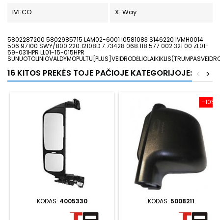
IVECO
X-Way
5802287200 5802985715 LAM02-6001 I0581083 S146220 IVMH0014
506.97100 SWY/800 220.12108D 7.73428 068.118 577 002 321 00 ZL01-
59-031HPR LL01-15-015HPR
SUNUOTOLINIOVALDYMOPULTU[PLUS]VEIDRODĖLIOLAIKIKLIS(TRUMPASVEIDROD
16 KITOS PREKĖS TOJE PAČIOJE KATEGORIJOJE:
<
>
−10%
KODAS:
4005330
KODAS:
5008211