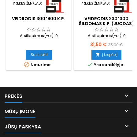
PREKĖS ŽENKLAS:
PREKĖS ŽENKLAS:
VEIDRODIS 300*900 K.P.
VEIDRODIS 230*300
ŠILDOMAS K.P. (JUODAS)
Atsiliepimas(-ai):
0
Atsiliepimas(-ai):
0
Kaina
Bazinė
31,50 €
35,00 €
kaina
Susisiekti
Į krepšelį



Neturime
Yra sandėlyje

PREKĖS

MŪSŲ ĮMONĖ

JŪSŲ PASKYRA