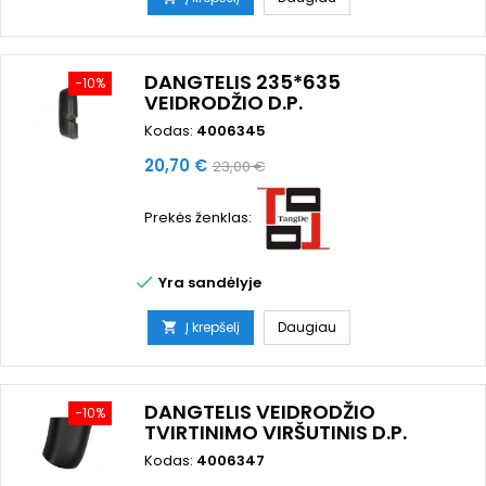
DANGTELIS 235*635
−10%
VEIDRODŽIO D.P.
Kodas:
4006345
Kaina
Bazinė
20,70 €
23,00 €
kaina
Prekės ženklas:

Yra sandėlyje
Į krepšelį
Daugiau

DANGTELIS VEIDRODŽIO
−10%
TVIRTINIMO VIRŠUTINIS D.P.
Kodas:
4006347