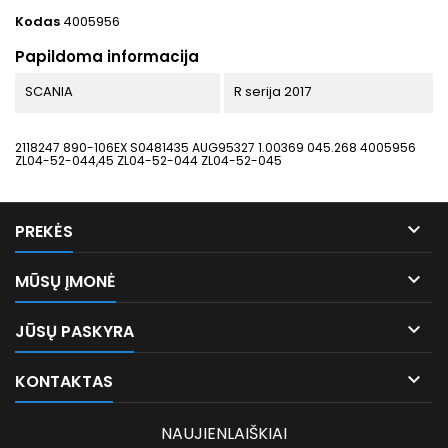
Kodas
4005956
Papildoma informacija
SCANIA
R serija 2017
2118247 890-106EX S0481435 AUG95327 1.00369 045.268 4005956
ZL04-52-044,45 ZL04-52-044 ZL04-52-045

PREKĖS

MŪSŲ ĮMONĖ

JŪSŲ PASKYRA

KONTAKTAS
NAUJIENLAIŠKIAI