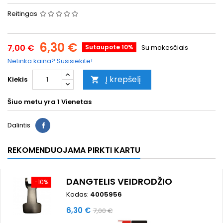
Reitingas
6,30 €
7,00 €
Sutaupote 10%
Su mokesčiais
Netinka kaina? Susisiekite!
Į krepšelį
Kiekis

Šiuo metu yra
1 Vienetas
Dalintis
REKOMENDUOJAMA PIRKTI KARTU
DANGTELIS VEIDRODŽIO
−10%
Kodas:
4005956
Kaina
Bazinė
6,30 €
7,00 €
kaina