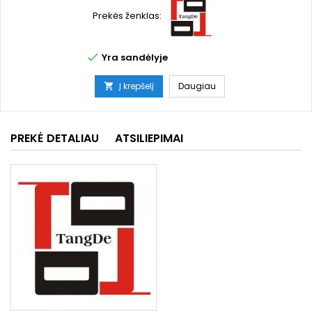
Prekės ženklas:

Yra sandėlyje
Į krepšelį
Daugiau

PREKĖ DETALIAU
ATSILIEPIMAI