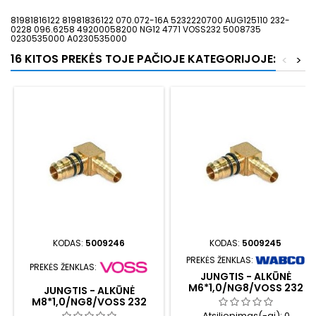
81981816122 81981836122 070.072-16A 5232220700 AUG125110 232-
0228 096.6258 49200058200 NG12 4771 VOSS232 5008735
0230535000 A0230535000
16 KITOS PREKĖS TOJE PAČIOJE KATEGORIJOJE:
<
>
KODAS:
5009246
KODAS:
5009245
PREKĖS ŽENKLAS:
PREKĖS ŽENKLAS:
JUNGTIS - ALKŪNĖ
M6*1,0/NG8/VOSS 232
JUNGTIS - ALKŪNĖ
M8*1,0/NG8/VOSS 232
Atsiliepimas(-ai):
0