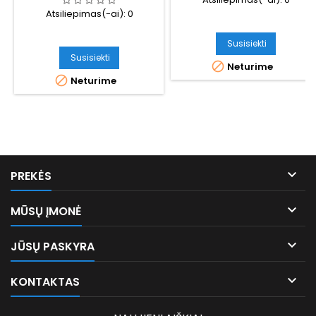
Atsiliepimas(-ai):
0
Susisiekti
Susisiekti

Neturime

Neturime

PREKĖS

MŪSŲ ĮMONĖ

JŪSŲ PASKYRA

KONTAKTAS