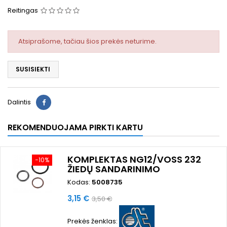
Reitingas
Atsiprašome, tačiau šios prekės neturime.
SUSISIEKTI
Dalintis
REKOMENDUOJAMA PIRKTI KARTU
KOMPLEKTAS NG12/VOSS 232
−10%
ŽIEDŲ SANDARINIMO
Kodas:
5008735
Kaina
Bazinė
3,15 €
3,50 €
kaina
Prekės ženklas: