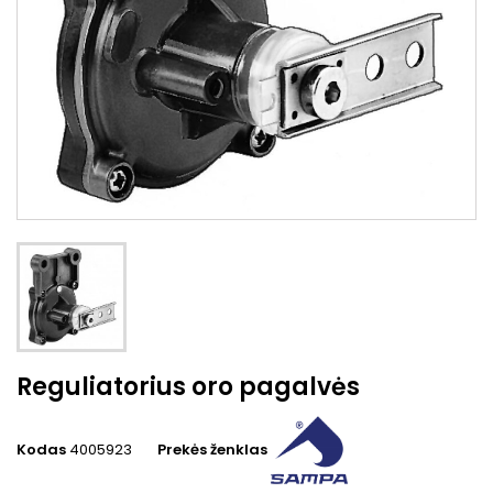
Reguliatorius oro pagalvės
Kodas
4005923
Prekės ženklas