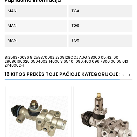
Papildoma informacija
MAN
TGA
MAN
TGS
MAN
TGX
81259370036 81259370062 2309128COJ AUG138360 05.42.160
29080160020 0504002114000 3.65401 096.400 096.7806 06.05.013
ZY40002-1
16 KITOS PREKĖS TOJE PAČIOJE KATEGORIJOJE:
<
>