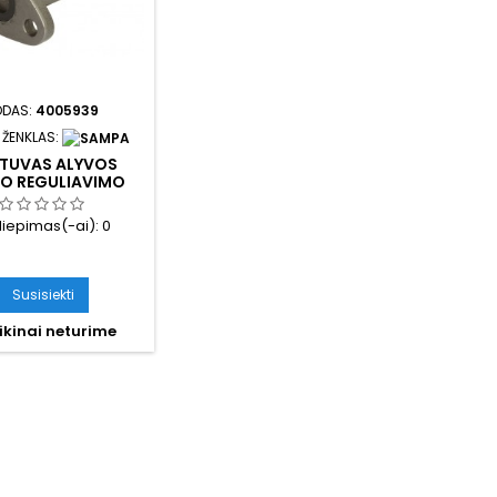
ODAS:
4005939
 ŽENKLAS:
TUVAS ALYVOS
IO REGULIAVIMO
iliepimas(-ai):
0
Susisiekti
ikinai neturime