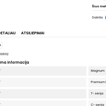
Šiuo me
Dalintis
DETALIAU
ATSILIEPIMAI
005112
oma informacija
T
Magnum
T
Premium I
T
T- serija
T
C- serija