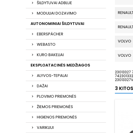
ŠILDYTUVAI ADBLUE
RENAUL
MODULIAI DOZAVIMO
AUTONOMINIAI ŠILDYTUVAI
RENAUL
EBERSPÄCHER
VOLVO
WEBASTO
KURO BAKELIAI
VOLVO
EKSPLOATACINĖS MEDŽIAGOS
23013327 
ALYVOS-TEPALAI
74230133
23013327
DAŽAI
3 KITO
PLOVIMO PRIEMONĖS
ŽIEMOS PRIEMONĖS
HIGIENOS PRIEMONĖS
VARIKLIUI