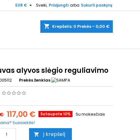

EUR €
Sveiki,
Prisijungti
arba
Sukurti paskyrą
shopping_cart
Krepšelis:
0
Prekės - 0,00 €
uvas alyvos slėgio reguliavimo
005112
Prekės ženklas
s
117,00 €
 €
Sutaupote 10%
Su mokesčiais
aina? Susisiekite!
Į krepšelį
