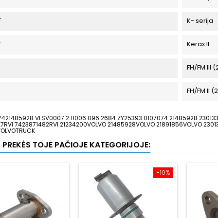
T
K- serija
T
Kerax II
FH/FM III 
FH/FM II (
7421485928 VLSV0007 2.11006 096.2684 ZY25393 0107074 21485928 23013
27RVI 7423871482RVI 21234200VOLVO 21485928VOLVO 21891856VOLVO 230
VOLVOTRUCK
S PREKĖS TOJE PAČIOJE KATEGORIJOJE:
−10%