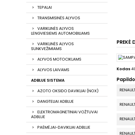
TEPALAI
TRANSMISINĖS ALYVOS
VARIKLINĖS ALYVOS
LENGVIESIEMS AUTOMOBILIAMS
PREKĖ 
VARIKLINĖS ALYVOS
SUNKVEŽIMIAMS
ALYVOS MOTOCIKLAMS
Kodas
4
ALYVOS LAIVAMS
Papild
ADBLUE SISTEMA
RENAUL
AZOTO OKSIDO DAVIKLIAI (NOX)
DANGTELIAI ADBLUE
RENAUL
ELEKTROMAGNETINIAI VOŽTUVAI
ADBLUE
RENAUL
PAĖMĖJAI-DAVIKLIAI ADBLUE
RENAUL