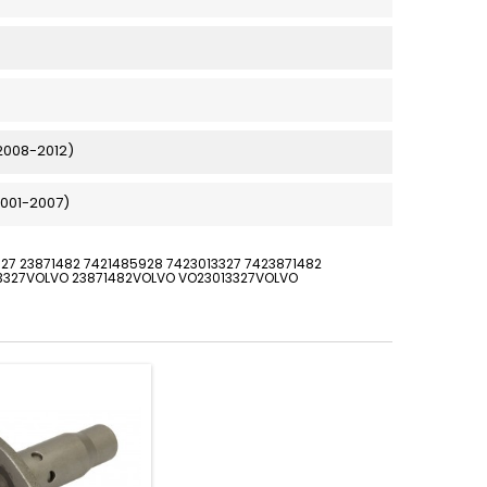
(2008-2012)
2001-2007)
327 23871482 7421485928 7423013327 7423871482
13327VOLVO 23871482VOLVO VO23013327VOLVO