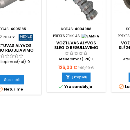
ODAS:
4005185
KODAS:
4004988
K
PREKĖS ŽENKLAS:
PREKĖS
 ŽENKLAS:
VOŽTUVAS ALYVOS
VOŽ
TUVAS ALYVOS
SLĖGIO REGULIAVIMO
SLĖG
IO REGULIAVIMO
Atsiliepimas(-ai):
0
Ats
iliepimas(-ai):
0
Kaina
Bazinė
126,00 €
140,00 €
kaina
Į krepšelį

Susisiekti


Yra sandėlyje
La

Neturime