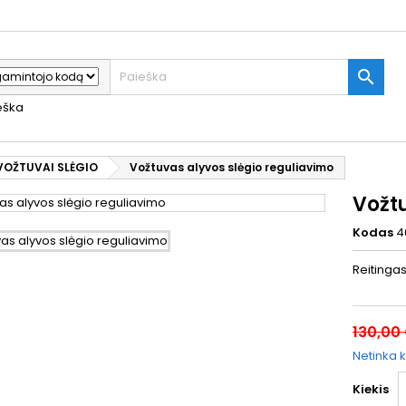

ieška
VOŽTUVAI SLĖGIO
Vožtuvas alyvos slėgio reguliavimo
Vožt
Kodas
4
Reitinga
130,00
Netinka k
Kiekis