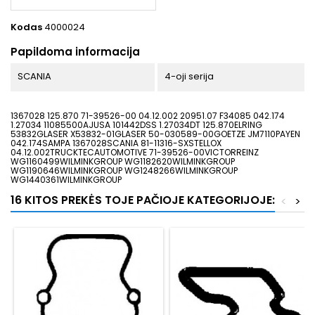
Kodas
4000024
Papildoma informacija
SCANIA
4-oji serija
1367028 125.870 71-39526-00 04.12.002 20951.07 F34085 042.174
1.27034 11085500AJUSA 101442DSS 1.27034DT 125.870ELRING
53832GLASER X53832-01GLASER 50-030589-00GOETZE JM7110PAYEN
042.174SAMPA 1367028SCANIA 81-11316-SXSTELLOX
04.12.002TRUCKTECAUTOMOTIVE 71-39526-00VICTORREINZ
WG1160499WILMINKGROUP WG1182620WILMINKGROUP
WG1190646WILMINKGROUP WG1248266WILMINKGROUP
WG1440361WILMINKGROUP
16 KITOS PREKĖS TOJE PAČIOJE KATEGORIJOJE:
<
>