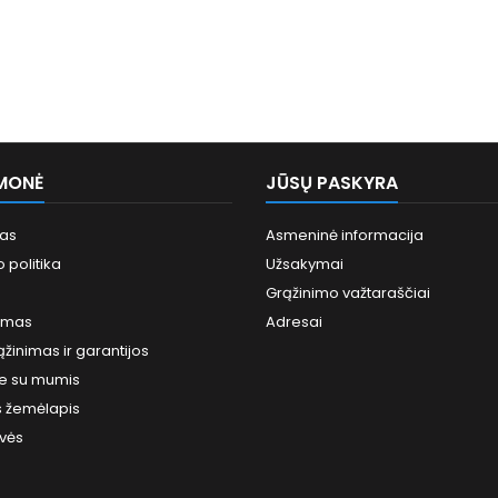
MONĖ
JŪSŲ PASKYRA
mas
Asmeninė informacija
 politika
Užsakymai
Grąžinimo važtaraščiai
imas
Adresai
ąžinimas ir garantijos
te su mumis
s žemėlapis
vės