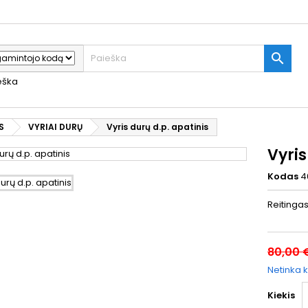

ieška
S
VYRIAI DURŲ
Vyris durų d.p. apatinis
Vyris
Kodas
4
Reitinga
80,00 
Netinka k
Kiekis