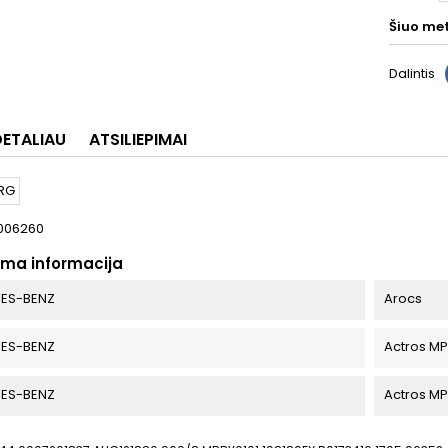
Šiuo me
Dalintis
DETALIAU
ATSILIEPIMAI
006260
oma informacija
ES-BENZ
Arocs
ES-BENZ
Actros M
ES-BENZ
Actros M