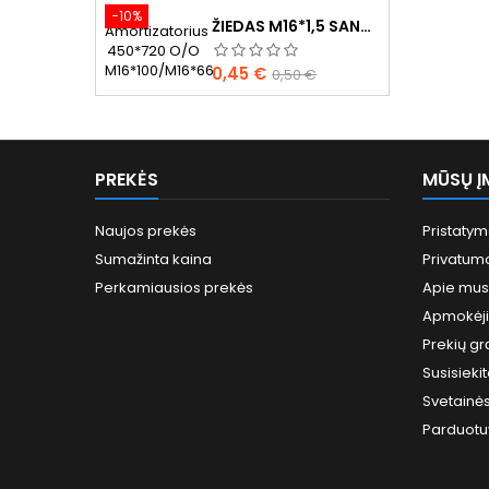
−10%
ŽIEDAS M16*1,5 SANDARINIMO
Kaina
Bazinė
0,45 €
0,50 €
kaina
PREKĖS
MŪSŲ Į
Naujos prekės
Pristaty
Sumažinta kaina
Privatumo
Perkamiausios prekės
Apie mus
Apmokėj
Prekių gr
Susisieki
Svetainė
Parduotu