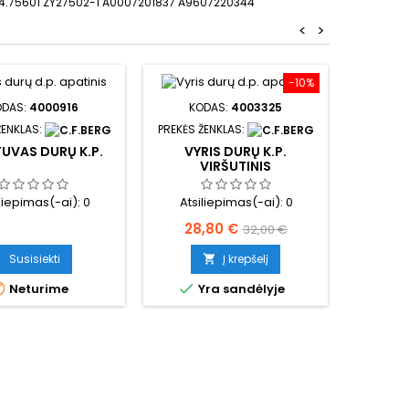
 4.75601 ZY27502-1 A0007201837 A9607220344
<
>
−10%
ODAS:
4000916
KODAS:
4003325
KO
ŽENKLAS:
PREKĖS ŽENKLAS:
PREKĖS Ž
UVAS DURŲ K.P.
VYRIS DURŲ K.P.
VYR
VIRŠUTINIS
iliepimas(-ai):
0
Atsiliepimas(-ai):
0
Atsi
Kaina
Bazinė
Kai
28,80 €
76
32,00 €
kaina
Susisiekti
Į krepšelį




Neturime
Yra sandėlyje
Y