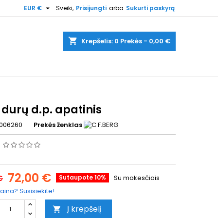

EUR €
Sveiki,
Prisijungti
arba
Sukurti paskyrą
shopping_cart
Krepšelis:
0
Prekės - 0,00 €
 durų d.p. apatinis
006260
Prekės ženklas
s
72,00 €
€
Sutaupote 10%
Su mokesčiais
aina? Susisiekite!
Į krepšelį
