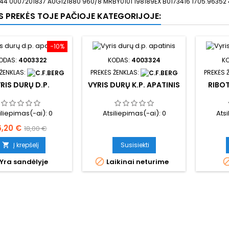
4 0007201837 AUG121880 960/8 MRBY0101 198189EX B0173416 1705.96352
OS PREKĖS TOJE PAČIOJE KATEGORIJOJE:
−10%
ODAS:
4003322
KODAS:
4003324
K
 ŽENKLAS:
PREKĖS ŽENKLAS:
PREKĖS 
RIS DURŲ D.P.
VYRIS DURŲ K.P. APATINIS
RIBOT
iliepimas(-ai):
0
Atsiliepimas(-ai):
0
Ats
aina
Bazinė
6,20 €
18,00 €
kaina
Į krepšelį
Susisiekti


Yra sandėlyje
Laikinai neturime