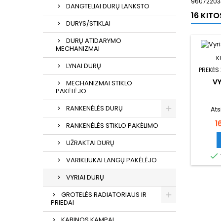
960722034
DANGTELIAI DURŲ LANKSTO
16 KIT
DURYS/STIKLAI
DURŲ ATIDARYMO
MECHANIZMAI
K
LYNAI DURŲ
PREKĖS
VY
MECHANIZMAI STIKLO
PAKĖLĖJO
RANKENĖLĖS DURŲ
Ats
K
1
RANKENĖLĖS STIKLO PAKĖLIMO
UŽRAKTAI DURŲ

VARIKLIUKAI LANGŲ PAKĖLĖJO
VYRIAI DURŲ
GROTELĖS RADIATORIAUS IR
PRIEDAI
KABINOS KAMPAI