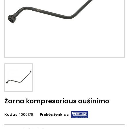
Žarna kompresoriaus aušinimo
Kodas
4006176
Prekės ženklas