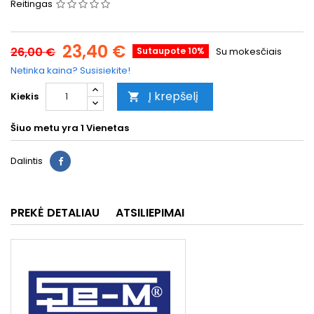
Reitingas
23,40 €
26,00 €
Sutaupote 10%
Su mokesčiais
Netinka kaina? Susisiekite!
Į krepšelį
Kiekis

Šiuo metu yra
1 Vienetas
Dalintis
PREKĖ DETALIAU
ATSILIEPIMAI