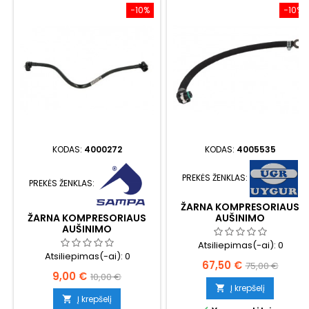
−10%
−10%
KODAS:
4000272
KODAS:
4005535
PREKĖS ŽENKLAS:
PREKĖS ŽENKLAS:
ŽARNA KOMPRESORIAUS
AUŠINIMO
ŽARNA KOMPRESORIAUS
AUŠINIMO
Atsiliepimas(-ai):
0
Atsiliepimas(-ai):
0
Kaina
Bazinė
67,50 €
75,00 €
Kaina
Bazinė
9,00 €
10,00 €
kaina
Į krepšelį

kaina
Į krepšelį
