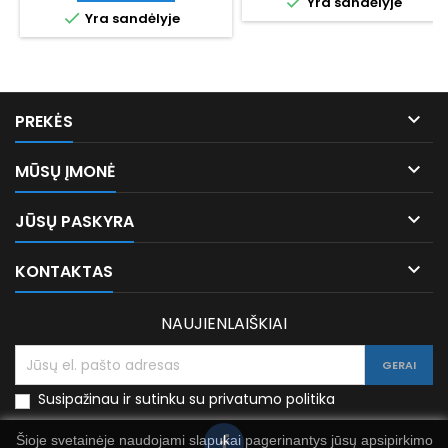

Yra sandėlyje

Yra sandėlyje

PREKĖS

MŪSŲ ĮMONĖ

JŪSŲ PASKYRA

KONTAKTAS
NAUJIENLAIŠKIAI
Susipažinau ir sutinku su privatumo politika
Šioje svetainėje naudojami slapukai pagerinantys jūsų apsipirkimo