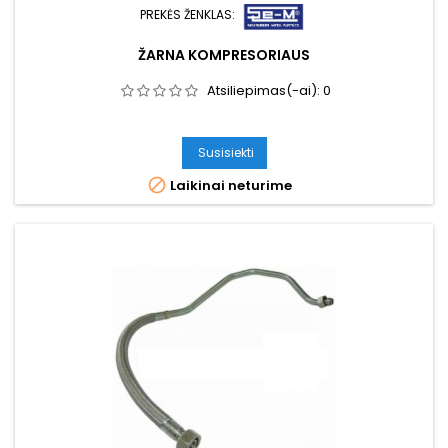
PREKĖS ŽENKLAS:
ŽARNA KOMPRESORIAUS
Atsiliepimas(-ai):
0
Susisiekti

Laikinai neturime