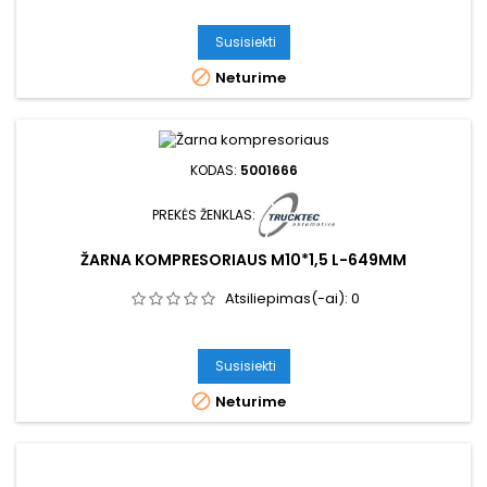
Susisiekti

Neturime
KODAS:
5001666
PREKĖS ŽENKLAS:
ŽARNA KOMPRESORIAUS M10*1,5 L-649MM
Atsiliepimas(-ai):
0
Susisiekti

Neturime