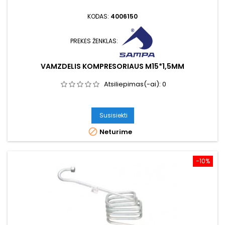
KODAS:
4006150
PREKĖS ŽENKLAS:
VAMZDELIS KOMPRESORIAUS M15*1,5MM
Atsiliepimas(-ai):
0
Susisiekti

Neturime
−10%