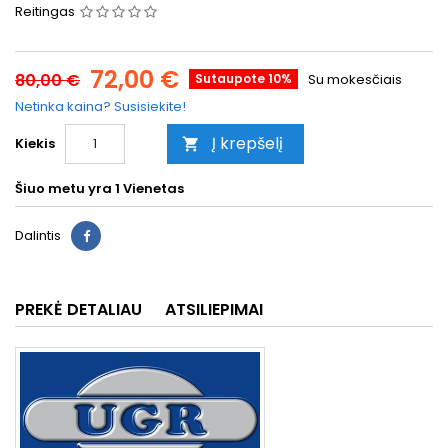
Reitingas
72,00 €
80,00 €
Sutaupote 10%
Su mokesčiais
Netinka kaina? Susisiekite!
Į krepšelį
Kiekis

Šiuo metu yra
1 Vienetas
Dalintis
PREKĖ DETALIAU
ATSILIEPIMAI