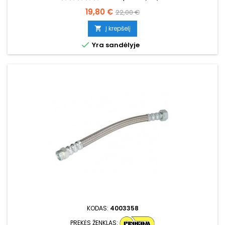
Kaina
Bazinė
19,80 €
22,00 €
kaina
Į krepšelį


Yra sandėlyje
KODAS:
4003358
PREKĖS ŽENKLAS: