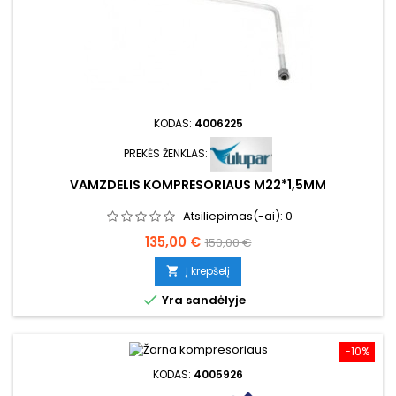
KODAS:
4006225
PREKĖS ŽENKLAS:
VAMZDELIS KOMPRESORIAUS M22*1,5MM
Atsiliepimas(-ai):
0
Kaina
Bazinė
135,00 €
150,00 €
kaina
Į krepšelį


Yra sandėlyje
−10%
KODAS:
4005926