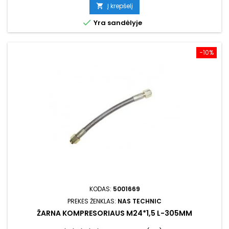
kaina
Į krepšelį


Yra sandėlyje
−10%
KODAS:
5001669
PREKĖS ŽENKLAS:
NAS TECHNIC
ŽARNA KOMPRESORIAUS M24*1,5 L-305MM