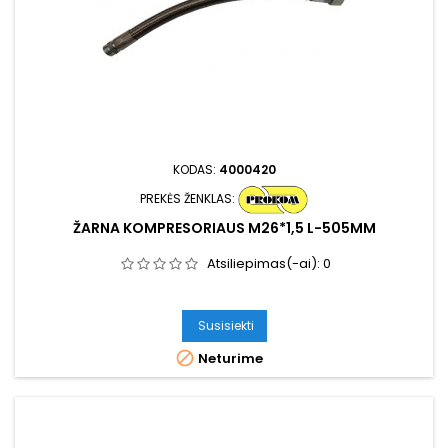
KODAS:
4000420
PREKĖS ŽENKLAS:
ŽARNA KOMPRESORIAUS M26*1,5 L-505MM
Atsiliepimas(-ai):
0
Susisiekti

Neturime