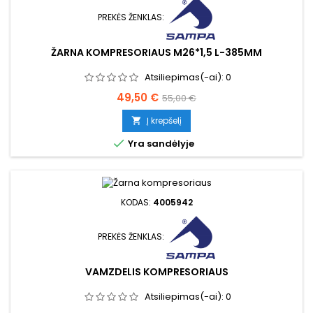
PREKĖS ŽENKLAS:
ŽARNA KOMPRESORIAUS M26*1,5 L-385MM
Atsiliepimas(-ai):
0
Kaina
Bazinė
49,50 €
55,00 €
kaina
Į krepšelį


Yra sandėlyje
KODAS:
4005942
PREKĖS ŽENKLAS:
VAMZDELIS KOMPRESORIAUS
Atsiliepimas(-ai):
0