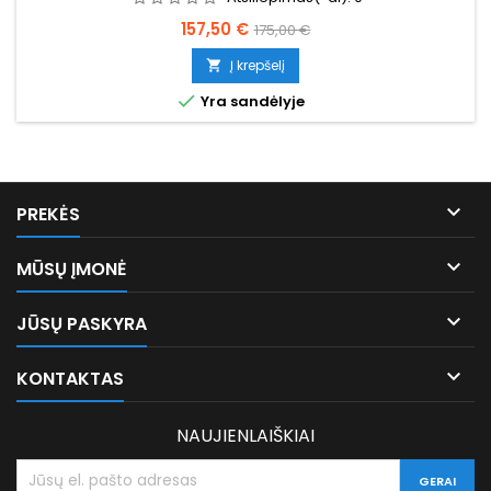
Kaina
Bazinė
157,50 €
175,00 €
kaina
Į krepšelį


Yra sandėlyje

PREKĖS

MŪSŲ ĮMONĖ

JŪSŲ PASKYRA

KONTAKTAS
NAUJIENLAIŠKIAI