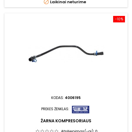

Laikinai neturime
−10%
KODAS:
4006195
PREKĖS ŽENKLAS:
ŽARNA KOMPRESORIAUS
Atsiliepimas(-ai):
0