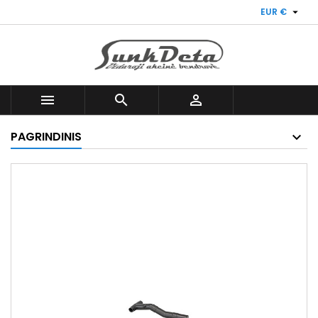

EUR €



PAGRINDINIS