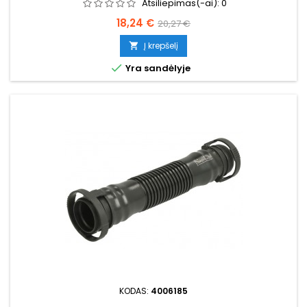
Atsiliepimas(-ai):
0
Kaina
Bazinė
18,24 €
20,27 €
kaina
Į krepšelį


Yra sandėlyje
KODAS:
4006185