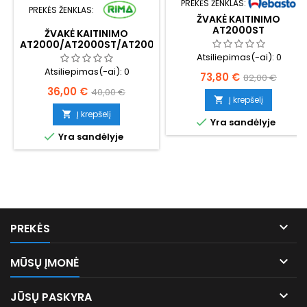
PREKĖS ŽENKLAS:
PREKĖS ŽENKLAS:
ŽVAKĖ KAITINIMO
AT2000ST
ŽVAKĖ KAITINIMO
AT2000/AT2000ST/AT2000STC
Atsiliepimas(-ai):
0
Atsiliepimas(-ai):
0
Kaina
Bazinė
73,80 €
82,00 €
Kaina
Bazinė
36,00 €
40,00 €
kaina
Į krepšelį

kaina
Į krepšelį


Yra sandėlyje

Yra sandėlyje

PREKĖS

MŪSŲ ĮMONĖ

JŪSŲ PASKYRA