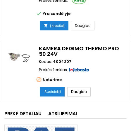
Prekės ženklas:

Yra sandėlyje
Į krepšelį
Daugiau

KAMERA DEGIMO THERMO PRO
50 24V
Kodas:
4004207
Prekės ženklas:

Neturime
Susisiekti
Daugiau
PREKĖ DETALIAU
ATSILIEPIMAI