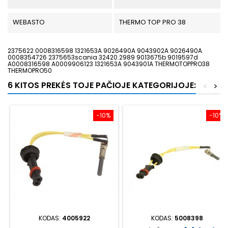
WEBASTO
THERMO TOP PRO 38
2375622 0008316598 1321653A 9026490A 9043902A 9026490A
0008354726 2375653scania 32420.2989 9013675b 9019597d
A0008316598 A0009906123 1321653A 9043901A THERMOTOPPRO38
THERMOPRO50
6 KITOS PREKĖS TOJE PAČIOJE KATEGORIJOJE:
<
>
−10%
−10%
KODAS:
4005922
KODAS:
5008398