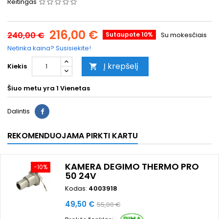
Reitingas
216,00 €
240,00 €
Sutaupote 10%
Su mokesčiais
Netinka kaina? Susisiekite!
Į krepšelį
Kiekis

Šiuo metu yra
1 Vienetas
Dalintis
REKOMENDUOJAMA PIRKTI KARTU
KAMERA DEGIMO THERMO PRO
−10%
50 24V
Kodas:
4003918
Kaina
Bazinė
49,50 €
55,00 €
kaina