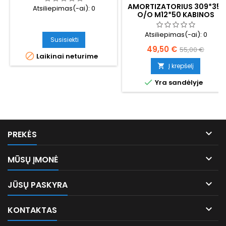
AMORTIZATORIUS 309*351
Atsiliepimas(-ai):
0
O/O M12*50 KABINOS
PRIEKINIS
Atsiliepimas(-ai):
0
Susisiekti
Kaina
Bazinė
49,50 €
55,00 €

Laikinai neturime
kaina
Į krepšelį


Yra sandėlyje

PREKĖS

MŪSŲ ĮMONĖ

JŪSŲ PASKYRA

KONTAKTAS