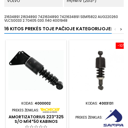
VOLVO
FH/FM IV (2013-)
21634891 21634890 7421634890 7421634891 SEM15822 AUG220260
VLCS0033 2.70405 030.1140 4001948
16 KITOS PREKĖS TOJE PAČIOJE KATEGORIJOJE:
<
>
−10%
KODAS:
4000002
KODAS:
4003131
PREKĖS ŽENKLAS:
AMORTIZATORIUS 223*325
PREKĖS ŽENKLAS:
S/O M14*50 KABINOS