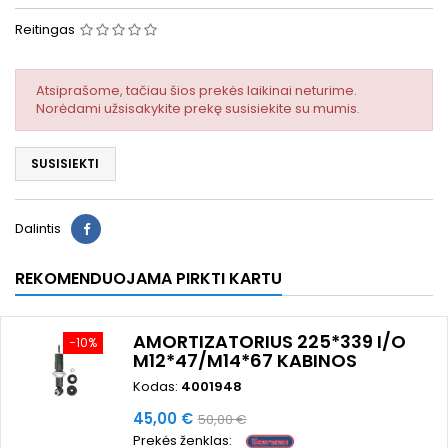
Reitingas
Atsiprašome, tačiau šios prekės laikinai neturime.
Norėdami užsisakykite prekę susisiekite su mumis.
SUSISIEKTI
Dalintis
REKOMENDUOJAMA PIRKTI KARTU
AMORTIZATORIUS 225*339 I/O
−10%
M12*47/M14*67 KABINOS
Kodas:
4001948
Kaina
Bazinė
45,00 €
50,00 €
Prekės ženklas:
kaina