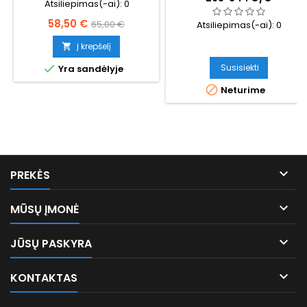
Atsiliepimas(-ai):
0
M14*50/M25*38 KABINOS
Kaina
Bazinė
58,50 €
65,00 €
Atsiliepimas(-ai):
0
kaina
Į krepšelį

Susisiekti

Yra sandėlyje

Neturime

PREKĖS

MŪSŲ ĮMONĖ

JŪSŲ PASKYRA

KONTAKTAS