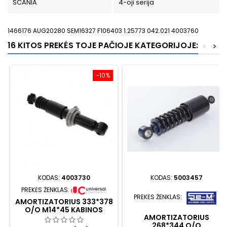
SCANIA
4-oji serija
1466176 AUG20280 SEM16327 F106403 1.25773 042.021 4003760
16 KITOS PREKĖS TOJE PAČIOJE KATEGORIJOJE:
<
>
−10%
KODAS:
4003730
KODAS:
5003457
PREKĖS ŽENKLAS:
PREKĖS ŽENKLAS:
AMORTIZATORIUS 333*378
O/O M14*45 KABINOS
AMORTIZATORIUS
GALINIS
268*344 O/O