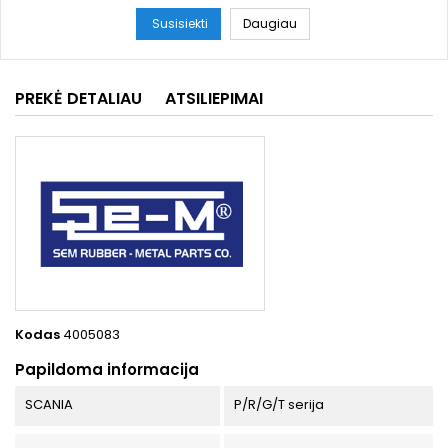
Susisiekti
Daugiau
PREKĖ DETALIAU
ATSILIEPIMAI
Kodas
4005083
Papildoma informacija
SCANIA
P/R/G/T serija