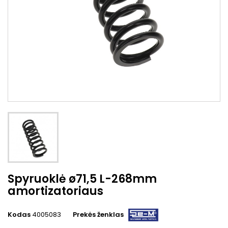
Spyruoklė ø71,5 L-268mm
amortizatoriaus
Kodas
4005083
Prekės ženklas