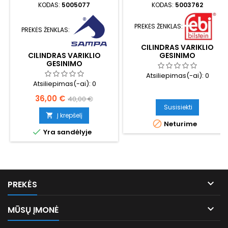
KODAS:
5005077
KODAS:
5003762
PREKĖS ŽENKLAS:
PREKĖS ŽENKLAS:
CILINDRAS VARIKLIO
CILINDRAS VARIKLIO
GESINIMO
GESINIMO
Atsiliepimas(-ai):
0
Atsiliepimas(-ai):
0
Kaina
Bazinė
36,00 €
40,00 €
Susisiekti
kaina
Į krepšelį


Neturime

Yra sandėlyje

PREKĖS

MŪSŲ ĮMONĖ