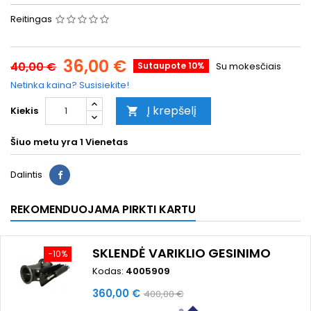
Reitingas
36,00 €
40,00 €
Sutaupote 10%
Su mokesčiais
Netinka kaina? Susisiekite!
Į krepšelį
Kiekis

Šiuo metu yra
1 Vienetas
Dalintis
REKOMENDUOJAMA PIRKTI KARTU
SKLENDĖ VARIKLIO GESINIMO
−10%
Kodas:
4005909
Kaina
Bazinė
360,00 €
400,00 €
kaina