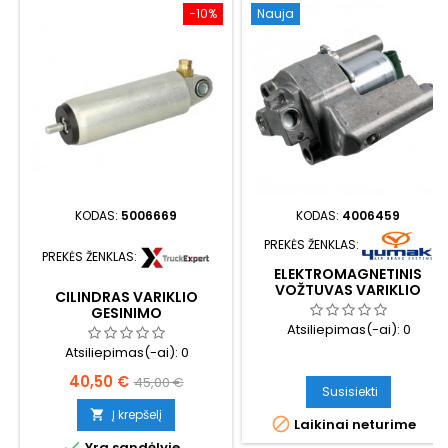
−10%
Nauja
KODAS:
5006669
KODAS:
4006459
PREKĖS ŽENKLAS:
PREKĖS ŽENKLAS:
ELEKTROMAGNETINIS
VOŽTUVAS VARIKLIO
CILINDRAS VARIKLIO
GESINIMO
GESINIMO
Atsiliepimas(-ai):
0
Atsiliepimas(-ai):
0
Kaina
Bazinė
40,50 €
45,00 €
Susisiekti
kaina
Į krepšelį


Laikinai neturime

Yra sandėlyje