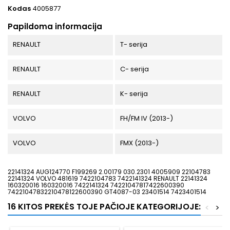
Kodas
4005877
Papildoma informacija
RENAULT
T- serija
RENAULT
C- serija
RENAULT
K- serija
VOLVO
FH/FM IV (2013-)
VOLVO
FMX (2013-)
22141324 AUG124770 F199269 2.00179 030.2301 4005909 22104783
22141324 VOLVO 481619 7422104783 7422141324 RENAULT 22141324
160320016 160320016 7422141324 74221047817422600390
74221047832210478122600390 GT4087-03 23401514 7423401514
16 KITOS PREKĖS TOJE PAČIOJE KATEGORIJOJE:
<
>