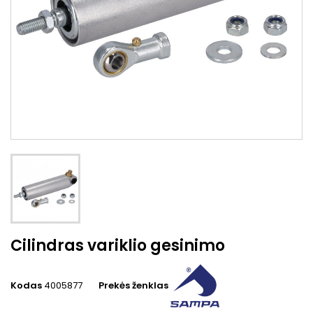
Cilindras variklio gesinimo
Kodas
4005877
Prekės ženklas