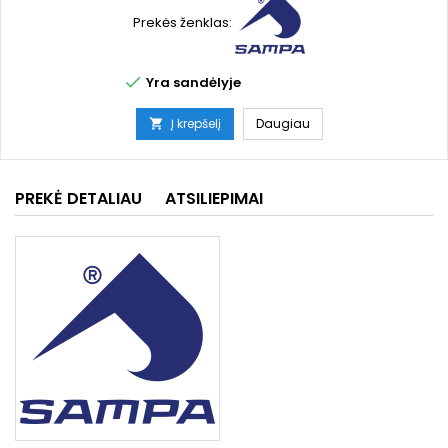
Prekės ženklas:

Yra sandėlyje
Į krepšelį
Daugiau

PREKĖ DETALIAU
ATSILIEPIMAI