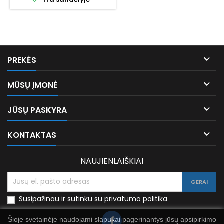

PREKĖS

MŪSŲ ĮMONĖ

JŪSŲ PASKYRA

KONTAKTAS
NAUJIENLAIŠKIAI
Susipažinau ir sutinku su privatumo politika
Šioje svetainėje naudojami slapukai pagerinantys jūsų apsipirkimo