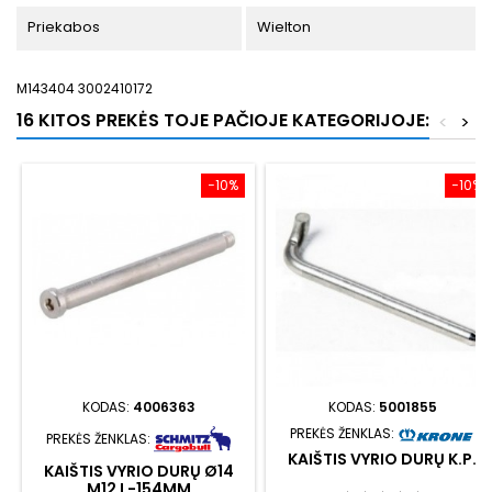
Priekabos
Wielton
M143404 3002410172
16 KITOS PREKĖS TOJE PAČIOJE KATEGORIJOJE:
<
>
−10%
−10%
KODAS:
4006363
KODAS:
5001855
PREKĖS ŽENKLAS:
PREKĖS ŽENKLAS:
KAIŠTIS VYRIO DURŲ K.P.
KAIŠTIS VYRIO DURŲ Ø14
M12 L-154MM