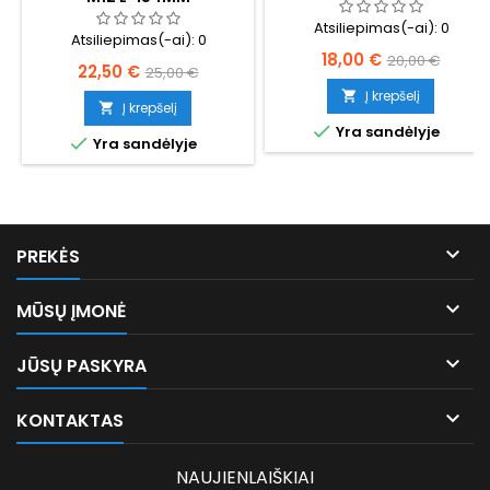
Atsiliepimas(-ai):
0
Atsiliepimas(-ai):
0
Kaina
Bazinė
18,00 €
20,00 €
Kaina
Bazinė
22,50 €
25,00 €
kaina
Į krepšelį
kaina

Į krepšelį


Yra sandėlyje

Yra sandėlyje

PREKĖS

MŪSŲ ĮMONĖ

JŪSŲ PASKYRA

KONTAKTAS
NAUJIENLAIŠKIAI