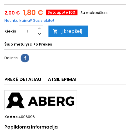
1,80 €
2,00 €
Sutaupote 10%
Su mokesčiais
Netinka kaina? Susisiekite!
Į krepšelį
Kiekis

Šiuo metu yra
>5 Prekės
Dalintis
PREKĖ DETALIAU
ATSILIEPIMAI
Kodas
4006096
Papildoma informacija