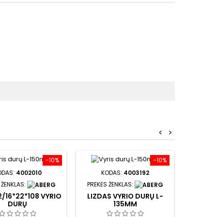
<
>
−10%
−10%
ODAS:
4002010
KODAS:
4003192
KO
 ŽENKLAS:
PREKĖS ŽENKLAS:
PREKĖS 
2/16*22*108 VYRIO
LIZDAS VYRIO DURŲ L-
KAIŠTI
DURŲ
135MM