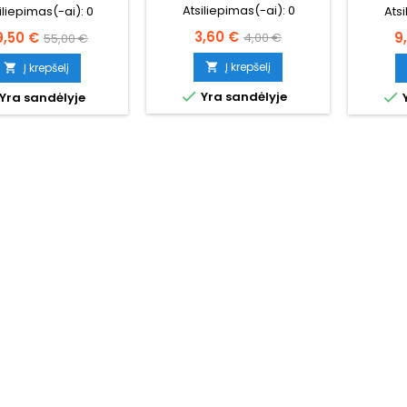
Atsiliepimas(-ai):
0
iliepimas(-ai):
0
Ats
Kaina
Bazinė
ina
Bazinė
K
3,60 €
9,50 €
9
4,00 €
55,00 €
kaina
kaina
Į krepšelį
Į krepšelį




Yra sandėlyje
Yra sandėlyje
Y