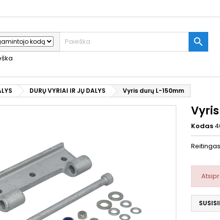

ieška
ALYS
DURŲ VYRIAI IR JŲ DALYS
Vyris durų L-150mm
Vyri
Kodas
4
Reitinga
Atsip
SUSISI