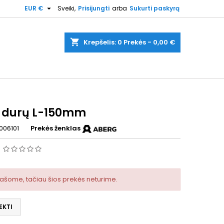

EUR €
Sveiki,
Prisijungti
arba
Sukurti paskyrą
shopping_cart
Krepšelis:
0
Prekės - 0,00 €
s durų L-150mm
006101
Prekės ženklas
s
rašome, tačiau šios prekės neturime.
EKTI