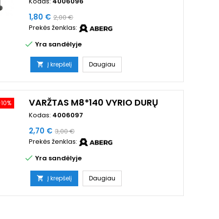
Kodas:
4006096
Kaina
Bazinė
1,80 €
2,00 €
Prekės ženklas:
kaina

Yra sandėlyje
Į krepšelį
Daugiau

VARŽTAS M8*140 VYRIO DURŲ
−10%
Kodas:
4006097
Kaina
Bazinė
2,70 €
3,00 €
Prekės ženklas:
kaina

Yra sandėlyje
Į krepšelį
Daugiau
