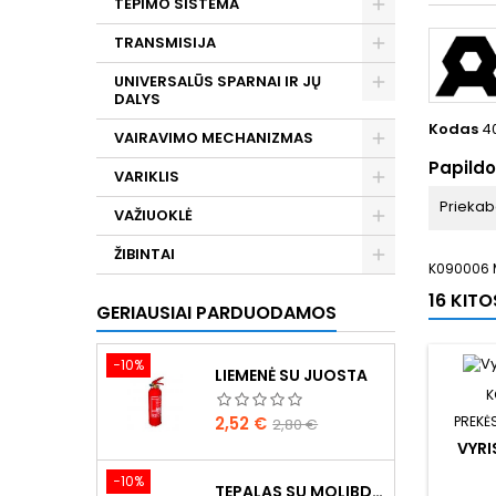
TEPIMO SISTEMA
TRANSMISIJA
UNIVERSALŪS SPARNAI IR JŲ
DALYS
Kodas
4
VAIRAVIMO MECHANIZMAS
Papild
VARIKLIS
Prieka
VAŽIUOKLĖ
ŽIBINTAI
K090006 
16 KIT
GERIAUSIAI PARDUODAMOS
−10%
LIEMENĖ SU JUOSTA
K
Kaina
Bazinė
2,52 €
PREKĖ
2,80 €
kaina
VYRI
−10%
TEPALAS SU MOLIBDENU 400G MANNOL EP-2 MULTI-MOS2 ESTER