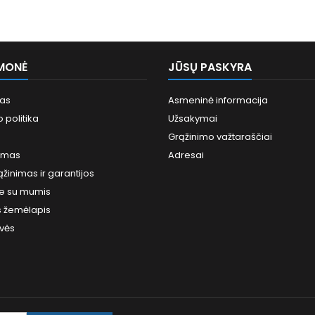
MONĖ
JŪSŲ PASKYRA
mas
Asmeninė informacija
 politika
Užsakymai
Grąžinimo važtaraščiai
imas
Adresai
ąžinimas ir garantijos
te su mumis
s žemėlapis
vės