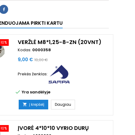
ENDUOJAMA PIRKTI KARTU
VERŽLĖ M8*1,25-8-ZN (20VNT)
−10%
Kodas:
0000358
Kaina
Bazinė
9,00 €
10,00 €
kaina
Prekės ženklas:

Yra sandėlyje
Į krepšelį
Daugiau

ĮVORĖ 4*10*10 VYRIO DURŲ
−10%