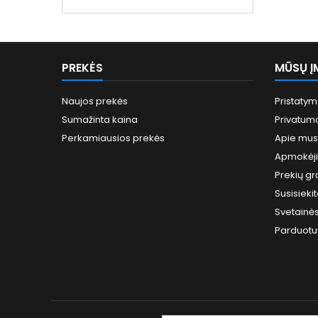
kaina
PREKĖS
MŪSŲ Į
Naujos prekės
Pristaty
Sumažinta kaina
Privatumo
Perkamiausios prekės
Apie mus
Apmokėj
Prekių gr
Susisieki
Svetainė
Parduotu