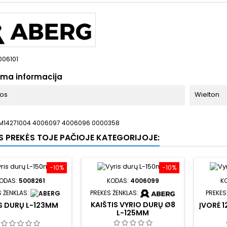
006101
oma informacija
bos
Wielton
M14271004 4006097 4006096 0000358
OS PREKĖS TOJE PAČIOJE KATEGORIJOJE:
−10%
−10%
ODAS:
5008261
KODAS:
4006099
K
S ŽENKLAS:
PREKĖS ŽENKLAS:
PREKĖS
KAIŠTIS VYRIO DURŲ Ø8
S DURŲ L-123MM
ĮVORĖ 1
L-125MM