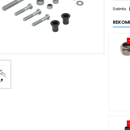
Dalintis
REKOM