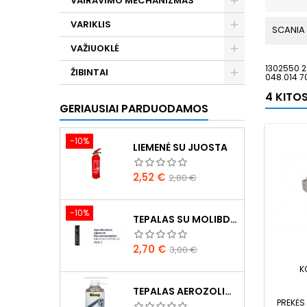
VAIRAVIMO MECHANIZMAS
VARIKLIS
SCANIA
VAŽIUOKLĖ
1302550 2
ŽIBINTAI
048.014 
4 KITO
GERIAUSIAI PARDUODAMOS
−10%
LIEMENĖ SU JUOSTA
Kaina
Bazinė
2,52 €
2,80 €
kaina
−10%
TEPALAS SU MOLIBDENU 400G MANNOL EP-2 MULTI-MOS2 ESTER
Kaina
Bazinė
2,70 €
3,00 €
kaina
K
TEPALAS AEROZOLINIS SU LIČIU
PREKĖS