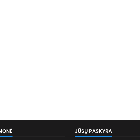
MONĖ
JŪSŲ PASKYRA