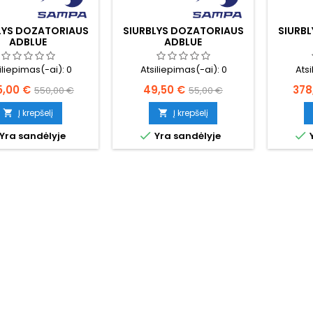
LYS DOZATORIAUS
SIURBLYS DOZATORIAUS
SIURB
ADBLUE
ADBLUE
iliepimas(-ai):
0
Atsiliepimas(-ai):
0
Ats
na
Bazinė
Kaina
Bazinė
Kai
5,00 €
49,50 €
378
550,00 €
55,00 €
kaina
kaina
Į krepšelį
Į krepšelį




Yra sandėlyje
Yra sandėlyje
Y