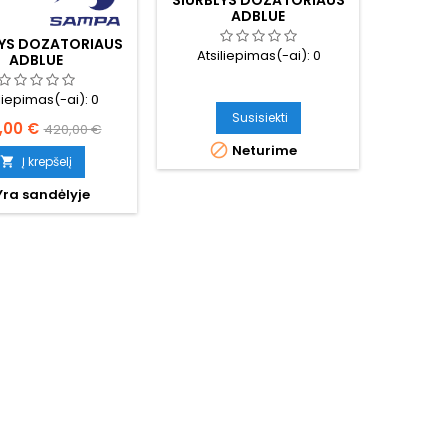
SIURBLYS DOZATORIAUS
ADBLUE
LYS DOZATORIAUS
Atsiliepimas(-ai):
0
ADBLUE
iliepimas(-ai):
0
Susisiekti
na
Bazinė
,00 €
420,00 €

Neturime
kaina
Į krepšelį

ra sandėlyje