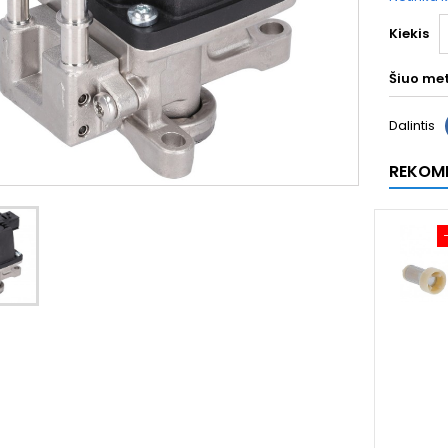
Kiekis
Šiuo me
Dalintis
REKOM