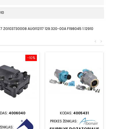
010
 ZG103730008 AUG112117 129.320-00A F198045 1.12910
<
>
−10%
DAS:
4006040
KODAS:
4005431
PREKĖS ŽENKLAS:
ŽENKLAS: