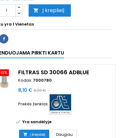
Į krepšelį

tu yra
1 Vienetas
ENDUOJAMA PIRKTI KARTU
FILTRAS SD 30066 ADBLUE
−10%
Kodas:
7000780
Kaina
Bazinė
8,10 €
9,00 €
kaina
Prekės ženklas:

Yra sandėlyje
Į krepšelį
Daugiau
