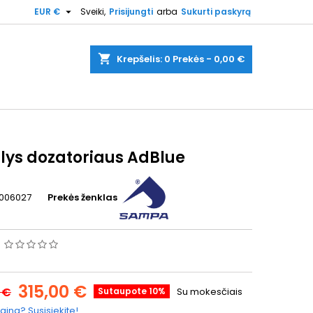

EUR €
Sveiki,
Prisijungti
arba
Sukurti paskyrą
shopping_cart
Krepšelis:
0
Prekės - 0,00 €
blys dozatoriaus AdBlue
006027
Prekės ženklas
s
315,00 €
 €
Sutaupote 10%
Su mokesčiais
aina? Susisiekite!