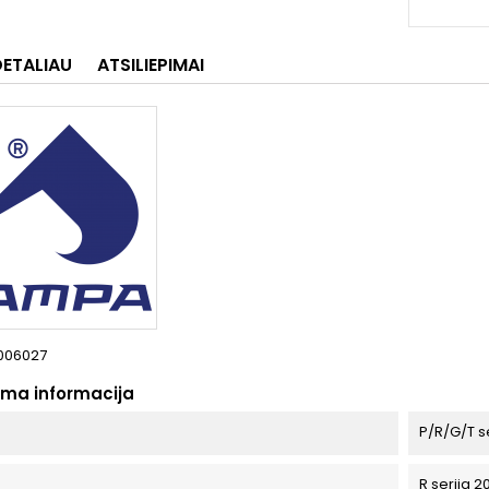
DETALIAU
ATSILIEPIMAI
006027
oma informacija
P/R/G/T s
R serija 2