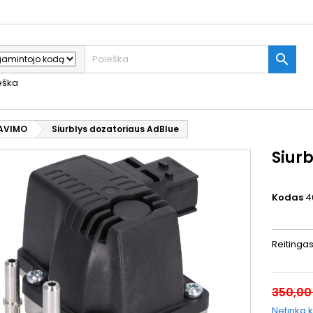

ieška
AVIMO
Siurblys dozatoriaus AdBlue
Siur
Kodas
4
Reitinga
350,00
Netinka k