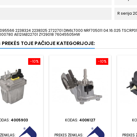
R serija 2
095566 2238324 2238325 2722701 DIN6LT000 NRF705011 04.16.025 TSCRP017
7000780 AE121AB22701 ZY29018 76045505HW
S PREKĖS TOJE PAČIOJE KATEGORIJOJE:
−10%
−10%
ODAS:
4005903
KODAS:
4006127
KO
 ŽENKLAS:
PREKĖS ŽENKLAS:
PREKĖS 