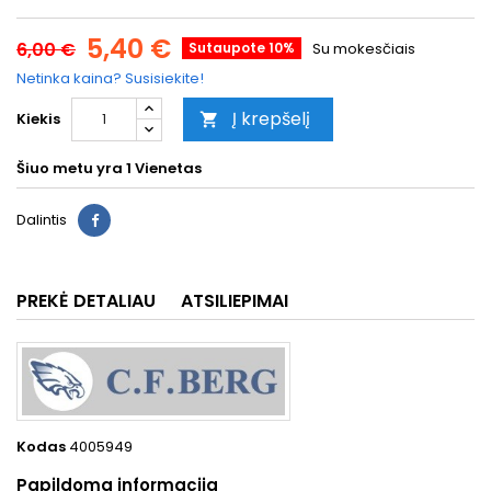
5,40 €
6,00 €
Sutaupote 10%
Su mokesčiais
Netinka kaina? Susisiekite!
Į krepšelį
Kiekis

Šiuo metu yra
1 Vienetas
Dalintis
PREKĖ DETALIAU
ATSILIEPIMAI
Kodas
4005949
Papildoma informacija