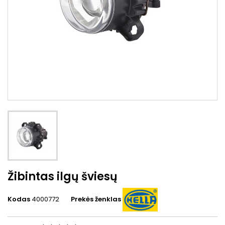
Žibintas ilgų šviesų
Kodas
4000772
Prekės ženklas