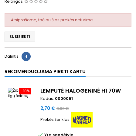
Reitingas
Atsiprašome, tačiau šios prekės neturime.
SUSISIEKTI
Dalintis
REKOMENDUOJAMA PIRKTI KARTU
LEMPUTĖ HALOGENINĖ H1 70W
−10%
Kodas:
0000051
Kaina
Bazinė
2,70 €
3,00 €
kaina
Prekės ženklas:

Yra sandėlyje