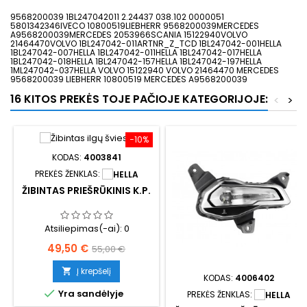
9568200039 1BL247042011 2.24437 038.102 0000051
5801342346IVECO 10800519LIEBHERR 9568200039MERCEDES
A9568200039MERCEDES 2053966SCANIA 15122940VOLVO
21464470VOLVO 1BL247042-011ARTNR_Z_TCD 1BL247042-001HELLA
1BL247042-007HELLA 1BL247042-011HELLA 1BL247042-017HELLA
1BL247042-018HELLA 1BL247042-157HELLA 1BL247042-197HELLA
1ML247042-037HELLA VOLVO 15122940 VOLVO 21464470 MERCEDES
9568200039 LIEBHERR 10800519 MERCEDES A9568200039
16 KITOS PREKĖS TOJE PAČIOJE KATEGORIJOJE:
<
>
−10%
KODAS:
4003841
PREKĖS ŽENKLAS:
ŽIBINTAS PRIEŠRŪKINIS K.P.
Atsiliepimas(-ai):
0
Kaina
Bazinė
49,50 €
55,00 €
kaina
Į krepšelį

KODAS:
4006402

Yra sandėlyje
PREKĖS ŽENKLAS: