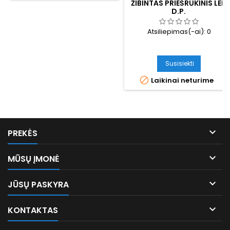
ŽIBINTAS PRIEŠRŪKINIS LED
D.P.
Atsiliepimas(-ai):
0
Susisiekti

Laikinai neturime

PREKĖS

MŪSŲ ĮMONĖ

JŪSŲ PASKYRA

KONTAKTAS