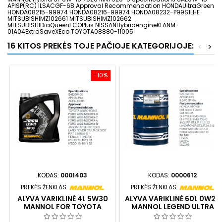
APISP(RC) ILSACGF-6B Approval Recommendation HONDAUltraGreen
HONDA08215-99974 HONDA08216-99974 HONDA08232-P99S1LHE
MITSUBISHIMZ102661 MITSUBISHIMZ102662
MITSUBISHIDiaQueenECOPlus NISSANHybridengineKLANM-
01A04ExtraSaveXEco TOYOTA08880-11005
16 KITOS PREKĖS TOJE PAČIOJE KATEGORIJOJE:
<
>
−10%
KODAS:
0001403
KODAS:
0000612
PREKĖS ŽENKLAS:
PREKĖS ŽENKLAS:
ALYVA VARIKLINĖ 4L 5W30
ALYVA VARIKLINĖ 60L 0W20
MANNOL FOR TOYOTA
MANNOL LEGEND ULTRA
LEXUS 7709
7918