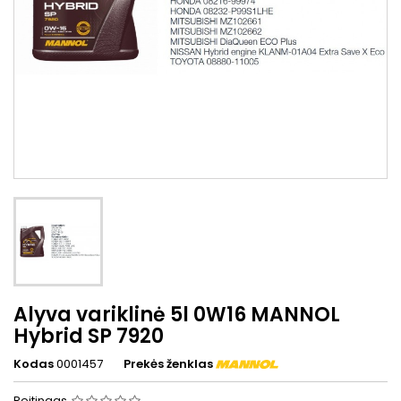
Alyva variklinė 5l 0W16 MANNOL
Hybrid SP 7920
Kodas
0001457
Prekės ženklas
Reitingas