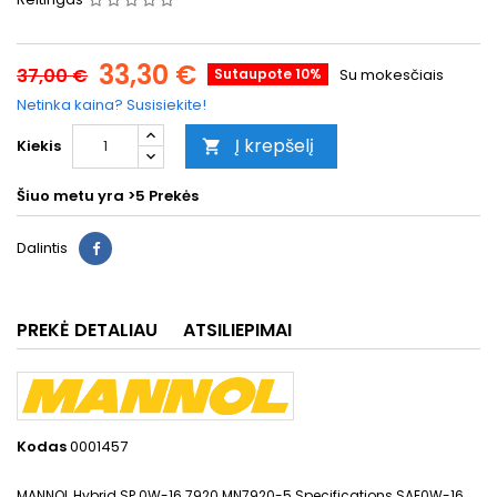
33,30 €
37,00 €
Sutaupote 10%
Su mokesčiais
Netinka kaina? Susisiekite!
Į krepšelį
Kiekis

Šiuo metu yra
>5 Prekės
Dalintis
PREKĖ DETALIAU
ATSILIEPIMAI
Kodas
0001457
MANNOL Hybrid SP 0W-16 7920 MN7920-5 Specifications SAE0W-16