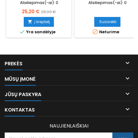
Atsiliepimas(-ai):
0
Atsiliepimas(-ai):
0
Kaina
Bazinė
25,20 €
28,00 €
kaina
Į krepšelį
Susisiekti



Yra sandėlyje
Neturime

PREKĖS

MŪSŲ ĮMONĖ

JŪSŲ PASKYRA

KONTAKTAS
NAUJIENLAIŠKIAI