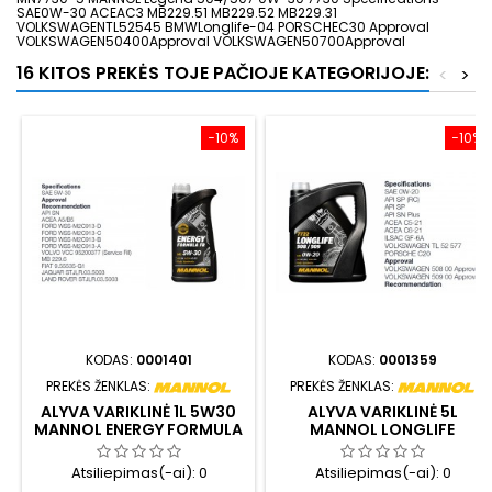
SAE0W-30 ACEAC3 MB229.51 MB229.52 MB229.31
VOLKSWAGENTL52545 BMWLonglife-04 PORSCHEC30 Approval
VOLKSWAGEN50400Approval VOLKSWAGEN50700Approval
16 KITOS PREKĖS TOJE PAČIOJE KATEGORIJOJE:
<
>
−10%
−10%
KODAS:
0001401
KODAS:
0001359
PREKĖS ŽENKLAS:
PREKĖS ŽENKLAS:
ALYVA VARIKLINĖ 1L 5W30
ALYVA VARIKLINĖ 5L
MANNOL ENERGY FORMULA
MANNOL LONGLIFE
FR 7707
508/509 0W20 7722
Atsiliepimas(-ai):
0
Atsiliepimas(-ai):
0