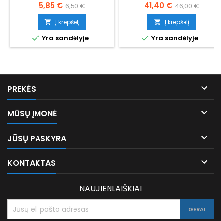
Kaina
Bazinė
Kaina
Bazinė
5,85 €
41,40 €
6,50 €
46,00 €
kaina
kaina
Į krepšelį
Į krepšelį




Yra sandėlyje
Yra sandėlyje

PREKĖS

MŪSŲ ĮMONĖ

JŪSŲ PASKYRA

KONTAKTAS
NAUJIENLAIŠKIAI