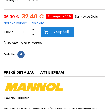
32,40 €
36,00 €
Sutaupote 10%
Su mokesčiais
Netinka kaina? Susisiekite!
Į krepšelį
Kiekis

Šiuo metu yra
2 Prekės
Dalintis
PREKĖ DETALIAU
ATSILIEPIMAI
Kodas
0000392
MN7730-5 MANNOL Legend 504/507 0W-30 7730 Specifications