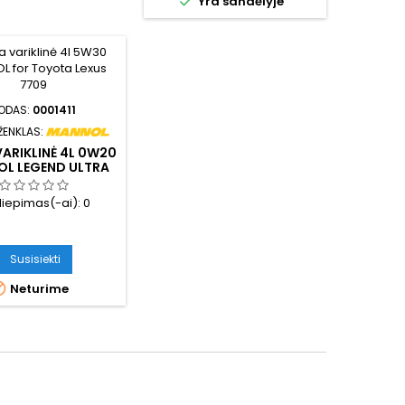

Yra sandėlyje
ODAS:
0001411
ŽENKLAS:
VARIKLINĖ 4L 0W20
L LEGEND ULTRA
7918
iliepimas(-ai):
0
Susisiekti

Neturime