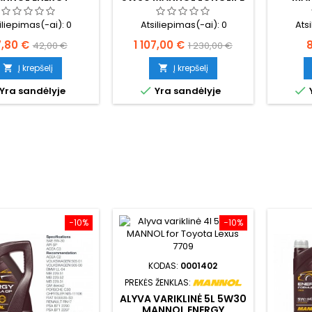
RMULA C4 7917
504/507 7715
5
iliepimas(-ai):
0
Atsiliepimas(-ai):
0
Ats
ina
Bazinė
Kaina
Bazinė
K
7,80 €
1 107,00 €
8
42,00 €
1 230,00 €
kaina
kaina
Į krepšelį
Į krepšelį




Yra sandėlyje
Yra sandėlyje
−10%
−10%
KODAS:
0001402
PREKĖS ŽENKLAS:
ALYVA VARIKLINĖ 5L 5W30
MANNOL ENERGY