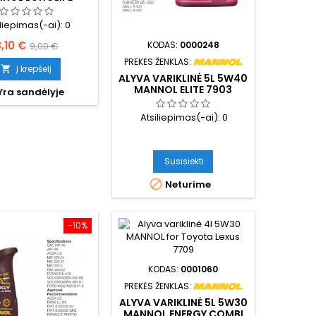
04/507 7715
iliepimas(-ai):
0
aina
Bazinė
,10 €
KODAS:
0000248
9,00 €
PREKĖS ŽENKLAS:
kaina
Į krepšelį

ALYVA VARIKLINĖ 5L 5W40
MANNOL ELITE 7903
Yra sandėlyje
Atsiliepimas(-ai):
0
Susisiekti

Neturime
−10%
KODAS:
0001060
PREKĖS ŽENKLAS:
ALYVA VARIKLINĖ 5L 5W30
MANNOL ENERGY COMBI