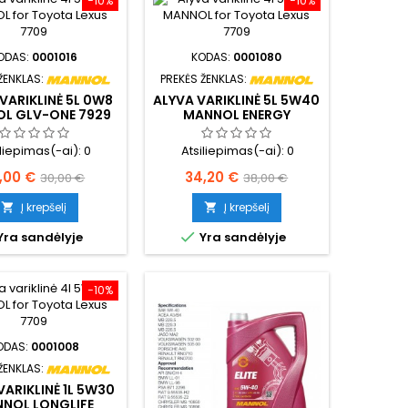
−10%
−10%
ODAS:
0001016
KODAS:
0001080
ŽENKLAS:
PREKĖS ŽENKLAS:
VARIKLINĖ 5L 0W8
ALYVA VARIKLINĖ 5L 5W40
L GLV-ONE 7929
MANNOL ENERGY
FORMULA PD 7913
iliepimas(-ai):
0
Atsiliepimas(-ai):
0
ina
Bazinė
Kaina
Bazinė
,00 €
34,20 €
30,00 €
38,00 €
kaina
kaina
Į krepšelį
Į krepšelį



Yra sandėlyje
Yra sandėlyje
−10%
ODAS:
0001008
ŽENKLAS:
VARIKLINĖ 1L 5W30
NOL LONGLIFE