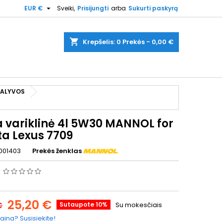

EUR €
Sveiki,
Prisijungti
arba
Sukurti paskyrą
shopping_cart
Krepšelis:
0
Prekės - 0,00 €
S ALYVOS
a variklinė 4l 5W30 MANNOL for
ta Lexus 7709
001403
Prekės ženklas
s
25,20 €
€
Sutaupote 10%
Su mokesčiais
aina? Susisiekite!