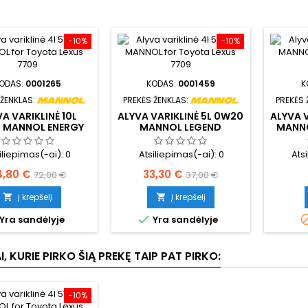
−10%
−10%
ODAS:
0001265
KODAS:
0001459
K
 ŽENKLAS:
PREKĖS ŽENKLAS:
PREKĖS 
A VARIKLINĖ 10L
ALYVA VARIKLINĖ 5L 0W20
ALYVA 
 MANNOL ENERGY
MANNOL LEGEND
MANNO
LA C4 5W-30 7917
FORMULA C5 7921
iliepimas(-ai):
0
Atsiliepimas(-ai):
0
Ats
ina
Bazinė
Kaina
Bazinė
4,80 €
33,30 €
72,00 €
37,00 €
kaina
kaina
Į krepšelį
Į krepšelį



Yra sandėlyje
Yra sandėlyje
I, KURIE PIRKO ŠIĄ PREKĘ TAIP PAT PIRKO:
−10%