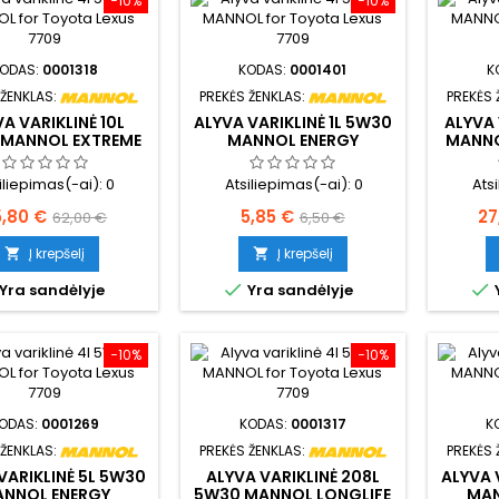
−10%
−10%
ODAS:
0001318
KODAS:
0001401
K
 ŽENKLAS:
PREKĖS ŽENKLAS:
PREKĖS 
A VARIKLINĖ 10L
ALYVA VARIKLINĖ 1L 5W30
ALYVA 
MANNOL EXTREME
MANNOL ENERGY
MANNO
7915
FORMULA FR 7707
iliepimas(-ai):
0
Atsiliepimas(-ai):
0
Ats
ina
Bazinė
Kaina
Bazinė
Ka
5,80 €
5,85 €
27
62,00 €
6,50 €
kaina
kaina
Į krepšelį
Į krepšelį




Yra sandėlyje
Yra sandėlyje
−10%
−10%
ODAS:
0001269
KODAS:
0001317
K
 ŽENKLAS:
PREKĖS ŽENKLAS:
PREKĖS 
VARIKLINĖ 5L 5W30
ALYVA VARIKLINĖ 208L
ALYVA 
NNOL ENERGY
5W30 MANNOL LONGLIFE
MAN