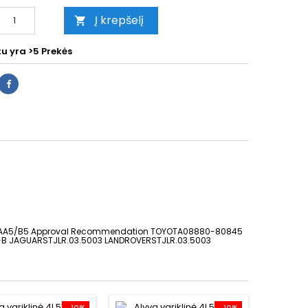
Į krepšelį

tu yra
>5 Prekės
ACEAA5/B5 Approval Recommendation TOYOTA08880-80845
JAGUARSTJLR.03.5003 LANDROVERSTJLR.03.5003