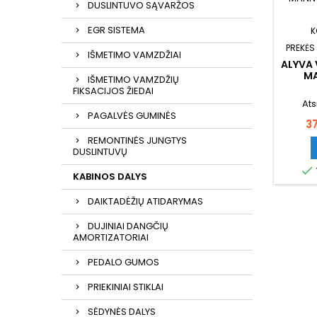
DUSLINTUVO SĄVARŽOS
EGR SISTEMA
K
PREKĖS
IŠMETIMO VAMZDŽIAI
ALYVA 
MA
IŠMETIMO VAMZDŽIŲ
FO
FIKSACIJOS ŽIEDAI
Ats
PAGALVĖS GUMINĖS
Ka
3
REMONTINĖS JUNGTYS
DUSLINTUVŲ

KABINOS DALYS
DAIKTADĖŽIŲ ATIDARYMAS
DUJINIAI DANGČIŲ
AMORTIZATORIAI
PEDALO GUMOS
PRIEKINIAI STIKLAI
SĖDYNĖS DALYS