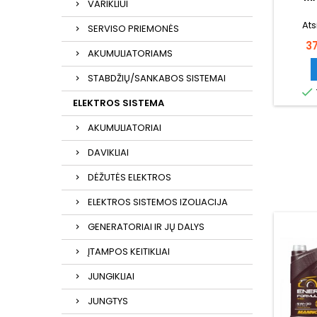
VARIKLIUI
FO
Ats
SERVISO PRIEMONĖS
Ka
3
AKUMULIATORIAMS
STABDŽIŲ/SANKABOS SISTEMAI

ELEKTROS SISTEMA
AKUMULIATORIAI
DAVIKLIAI
DĖŽUTĖS ELEKTROS
ELEKTROS SISTEMOS IZOLIACIJA
GENERATORIAI IR JŲ DALYS
ĮTAMPOS KEITIKLIAI
JUNGIKLIAI
JUNGTYS