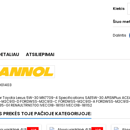
Kiekis
Šiuo me
Dalintis
DETALIAU
ATSILIEPIMAI
001403
or Toyota Lexus 5W-30 MN7709-4 Specifications SAE5W-30 APISNPlus 
M2C913-D FORDWSS-M2C913-C FORDWSS-M2C913-A FORDWSS-M2C913-B 
35-G1 RENAULTRN0700 IVECO18-1811S1 IVECO18-1811S2
OS PREKĖS TOJE PAČIOJE KATEGORIJOJE: