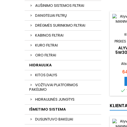
AUŠINIMO SISTEMOS FILTRAI
DANGTELIAI FILTRŲ
DRĖGMĖS SURINKIMO FILTRAI
K
KABINOS FILTRAI
PREKĖS
KURO FILTRAI
ALYV
5W30
ORO FILTRAI
FORMU
Ats
HIDRAULIKA
Ka
6
KITOS DALYS
VOŽTUVAI PLATFORMOS
PAKĖLIMO

HIDRAULINĖS JUNGTYS
KLIENTA
IŠMETIMO SISTEMA
DUSLINTUVO BAKELIAI