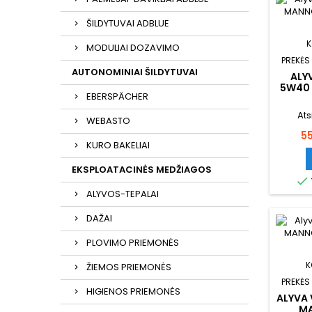
ŠILDYTUVAI ADBLUE
K
MODULIAI DOZAVIMO
PREKĖS
AUTONOMINIAI ŠILDYTUVAI
ALYV
5W40 
EBERSPÄCHER
Ats
WEBASTO
Ka
5
KURO BAKELIAI
EKSPLOATACINĖS MEDŽIAGOS

ALYVOS-TEPALAI
DAŽAI
PLOVIMO PRIEMONĖS
K
ŽIEMOS PRIEMONĖS
PREKĖS
HIGIENOS PRIEMONĖS
ALYVA 
MA