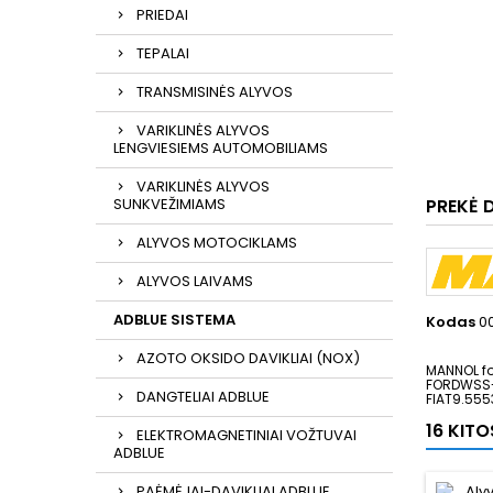
PRIEDAI
TEPALAI
TRANSMISINĖS ALYVOS
VARIKLINĖS ALYVOS
LENGVIESIEMS AUTOMOBILIAMS
VARIKLINĖS ALYVOS
SUNKVEŽIMIAMS
PREKĖ 
ALYVOS MOTOCIKLAMS
ALYVOS LAIVAMS
ADBLUE SISTEMA
Kodas
0
AZOTO OKSIDO DAVIKLIAI (NOX)
MANNOL f
FORDWSS-
DANGTELIAI ADBLUE
FIAT9.555
16 KIT
ELEKTROMAGNETINIAI VOŽTUVAI
ADBLUE
PAĖMĖJAI-DAVIKLIAI ADBLUE