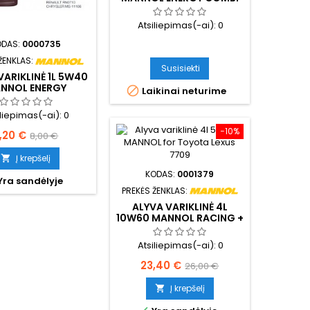
LL 5W-30 7907
Atsiliepimas(-ai):
0
ODAS:
0000735
ŽENKLAS:
Susisiekti
VARIKLINĖ 1L 5W40
NNOL ENERGY

Laikinai neturime
MULA PD 7913
iliepimas(-ai):
0
−10%
aina
Bazinė
,20 €
8,00 €
kaina
Į krepšelį

KODAS:
0001379
Yra sandėlyje
PREKĖS ŽENKLAS:
ALYVA VARIKLINĖ 4L
10W60 MANNOL RACING +
ESTER 7902
Atsiliepimas(-ai):
0
Kaina
Bazinė
23,40 €
26,00 €
kaina
Į krepšelį
