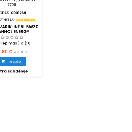
ODAS:
0001269
 ŽENKLAS:
VARIKLINĖ 5L 5W30
NNOL ENERGY
RMULA C4 7917
iliepimas(-ai):
0
ina
Bazinė
7,80 €
42,00 €
kaina
Į krepšelį

Yra sandėlyje