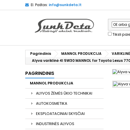
El. Paštas:
info@sunkdeta.lt
Tiksli pa
Pagrindinis
MANNOL PRODUKCIJA
VARIKLIN
Alyva variklinė 4l 5W30 MANNOL for Toyota Lexus 77
PAGRINDINIS
MANNOL PRODUKCIJA
ALYVOS ŽĖMĖS ŪKIO TECHNIKAI
AUTOKOSMETIKA
EKSPLOATACINIAI SKYSČIAI
INDUSTRINĖS ALYVOS