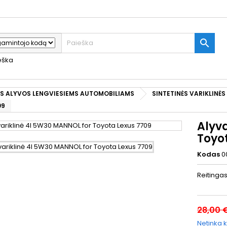

ieška
ĖS ALYVOS LENGVIESIEMS AUTOMOBILIAMS
SINTETINĖS VARIKLINĖ
09
Alyv
Toyo
Kodas
0
Reitinga
28,00 
Netinka k