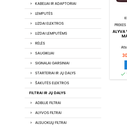
KABELIAI IR ADAPTORIAI
LEMPUTĖS
K
LIZDAI ELEKTROS
PREKĖS
ALYVA 
LIZDAI LEMPUTĖMS
MA
FO
RĖLĖS
Ats
SAUGIKLIAI
Ka
3
SIGNALAI GARSINIAI
STARTERIAI IR JŲ DALYS

ŠAKUTĖS ELEKTROS
FILTRAI IR JŲ DALYS
ADBLUE FILTRAI
ALYVOS FILTRAI
ALSUOKLIŲ FILTRAI