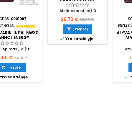
FORMULA FR 7707
Atsiliepimas(-ai):
0
Kaina
Bazinė
29,70 €
ODAS:
0001097
K
33,00 €
 ŽENKLAS:
PREKĖS 
kaina
Į krepšelį

VARIKLINĖ 5L 5W30
ALYVA 
NNOL ENERGY
MA

Yra sandėlyje
RMULA OP 7701
FOR
iliepimas(-ai):
0
Ats
ina
Bazinė
K
0,60 €
7
34,00 €
kaina
Į krepšelį


Yra sandėlyje