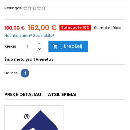
Reitingas
162,00 €
180,00 €
Sutaupote 10%
Su mokesčiais
Netinka kaina? Susisiekite!
Į krepšelį
Kiekis

Šiuo metu yra
1 Vienetas
Dalintis
PREKĖ DETALIAU
ATSILIEPIMAI