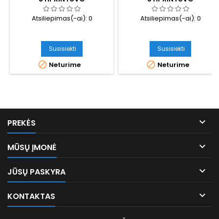
Atsiliepimas(-ai):
0
Atsiliepimas(-ai):
0
Susisiekti
Susisiekti


Neturime
Neturime

PREKĖS

MŪSŲ ĮMONĖ

JŪSŲ PASKYRA

KONTAKTAS