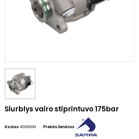
Siurblys vairo stiprintuvo 175bar
Kodas
4006091
Prekės ženklas