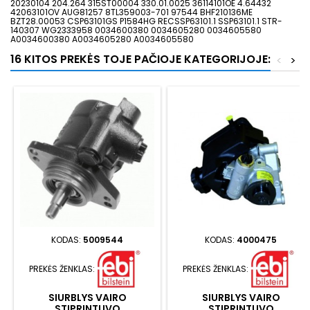
20230104 204.264 315ST00004 330.01.0025 36114101OE 4.64432
42063101OV AUG81257 8TL359003-701 97544 BHF210136ME
BZT28.00053 CSP63101GS P1584HG RECSSP63101.1 SSP63101.1 STR-
140307 WG2333958 0034600380 0034605280 0034605580
A0034600380 A0034605280 A0034605580
16 KITOS PREKĖS TOJE PAČIOJE KATEGORIJOJE:
<
>
KODAS:
5009544
KODAS:
4000475
PREKĖS ŽENKLAS:
PREKĖS ŽENKLAS:
SIURBLYS VAIRO
SIURBLYS VAIRO
STIPRINTUVO
STIPRINTUVO