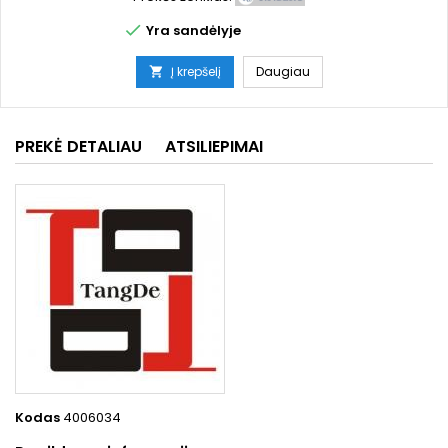

Yra sandėlyje
Į krepšelį
Daugiau

PREKĖ DETALIAU
ATSILIEPIMAI
Kodas
4006034