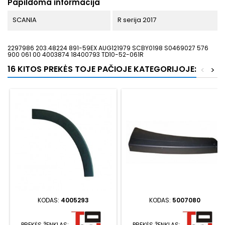
Papildoma informacija
SCANIA
R serija 2017
2297986 203.48224 891-59EX AUG121979 SCBY0198 S0469027 576
900 061 00 4003874 18400793 TD10-52-061R
16 KITOS PREKĖS TOJE PAČIOJE KATEGORIJOJE:
<
>
KODAS:
4005293
KODAS:
5007080