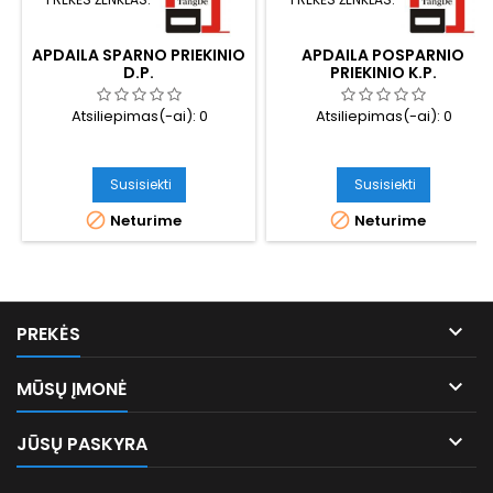
PREKĖS ŽENKLAS:
PREKĖS ŽENKLAS:
APDAILA SPARNO PRIEKINIO
APDAILA POSPARNIO
D.P.
PRIEKINIO K.P.
Atsiliepimas(-ai):
0
Atsiliepimas(-ai):
0
Susisiekti
Susisiekti


Neturime
Neturime

PREKĖS

MŪSŲ ĮMONĖ

JŪSŲ PASKYRA