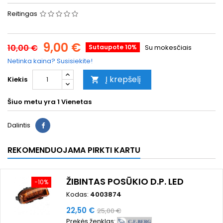
Reitingas
9,00 €
10,00 €
Sutaupote 10%
Su mokesčiais
Netinka kaina? Susisiekite!
Į krepšelį
Kiekis

Šiuo metu yra
1 Vienetas
Dalintis
REKOMENDUOJAMA PIRKTI KARTU
ŽIBINTAS POSŪKIO D.P. LED
−10%
Kodas:
4003874
Kaina
Bazinė
22,50 €
25,00 €
Prekės ženklas:
kaina