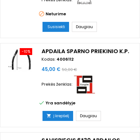

Neturime
Susisiekti
Daugiau
APDAILA SPARNO PRIEKINIO K.P.
−10%
Kodas:
4006112
Kaina
Bazinė
45,00 €
50,00 €
kaina
Prekės ženklas:

Yra sandėlyje
Į krepšelį
Daugiau
