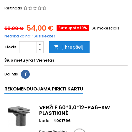
Reitingas
54,00 €
60,00 €
Sutaupote 10%
Su mokesčiais
Netinka kaina? Susisiekite!
Į krepšelį
Kiekis

Šiuo metu yra
1 Vienetas
Dalintis
REKOMENDUOJAMA PIRKTI KARTU
VERŽLĖ 60*3,0*12-PA6-SW
PLASTIKINĖ
Kodas:
4001796
Prekės ženklas: