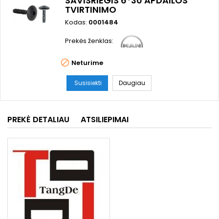
SAVISRIEGIS 6*30 APDAILOS
TVIRTINIMO
Kodas:
0001484
Prekės ženklas:

Neturime
Susisiekti
Daugiau
PREKĖ DETALIAU
ATSILIEPIMAI