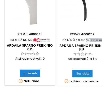
KODAS:
4000891
KODAS:
4006267
PREKĖS ŽENKLAS:
PREKĖS ŽENKLAS:
APDAILA SPARNO PRIEKINIO
APDAILA SPARNO PRIEKINIO
K.P.
K.P.
Atsiliepimas(-ai):
0
Atsiliepimas(-ai):
0
Susisiekti
Susisiekti


Neturime
Laikinai neturime