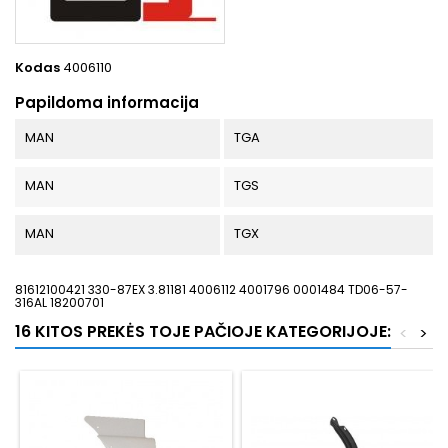
Kodas
4006110
Papildoma informacija
MAN
TGA
MAN
TGS
MAN
TGX
81612100421 330-87EX 3.81181 4006112 4001796 0001484 TD06-57-
316AL 18200701
16 KITOS PREKĖS TOJE PAČIOJE KATEGORIJOJE:
<
>