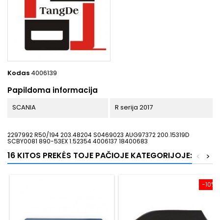
Kodas
4006139
Papildoma informacija
SCANIA
R serija 2017
2297992 R50/194 203.48204 S0469023 AUG97372 200.15319D
SCBY0081 890-53EX 1.52354 4006137 18400683
16 KITOS PREKĖS TOJE PAČIOJE KATEGORIJOJE:
<
>
−10%