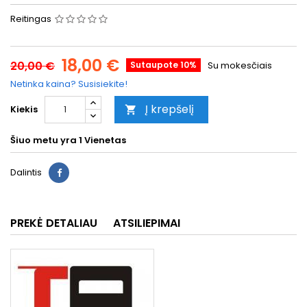
Reitingas
18,00 €
20,00 €
Sutaupote 10%
Su mokesčiais
Netinka kaina? Susisiekite!
Į krepšelį
Kiekis

Šiuo metu yra
1 Vienetas
Dalintis
PREKĖ DETALIAU
ATSILIEPIMAI