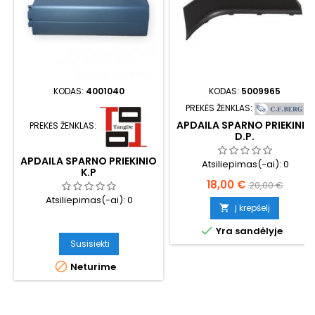
KODAS:
4001040
KODAS:
5009965
PREKĖS ŽENKLAS:
APDAILA SPARNO PRIEKINIO
PREKĖS ŽENKLAS:
D.P.
APDAILA SPARNO PRIEKINIO
Atsiliepimas(-ai):
0
K.P
Kaina
Bazinė
18,00 €
20,00 €
Atsiliepimas(-ai):
0
kaina
Į krepšelį


Yra sandėlyje
Susisiekti

Neturime