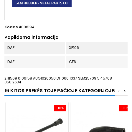
Kodas
4006194
Papildoma informacija
DAF
XF106
DAF
CF6
2111569 0106158 AUG1026050 DF.060.1037 SEM25709 5.45708
050.2634
16 KITOS PREKĖS TOJE PAČIOJE KATEGORIJOJE:
<
>
−10%
−10%