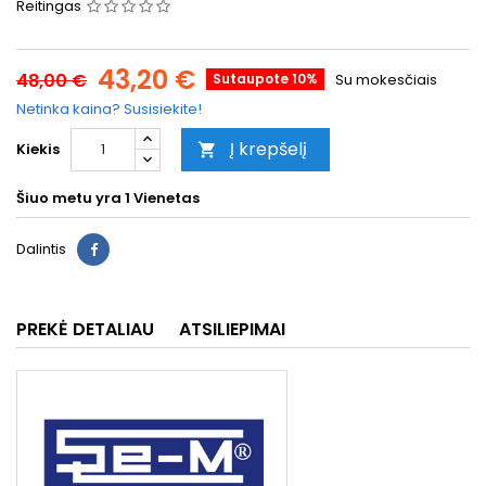
Reitingas
43,20 €
48,00 €
Sutaupote 10%
Su mokesčiais
Netinka kaina? Susisiekite!
Į krepšelį
Kiekis

Šiuo metu yra
1 Vienetas
Dalintis
PREKĖ DETALIAU
ATSILIEPIMAI