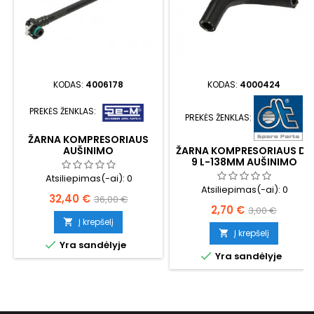
KODAS:
4006178
KODAS:
4000424
PREKĖS ŽENKLAS:
PREKĖS ŽENKLAS:
ŽARNA KOMPRESORIAUS
AUŠINIMO
ŽARNA KOMPRESORIAUS D-
9 L-138MM AUŠINIMO
Atsiliepimas(-ai):
0
Atsiliepimas(-ai):
0
Kaina
Bazinė
32,40 €
36,00 €
Kaina
Bazinė
2,70 €
3,00 €
kaina
Į krepšelį

kaina
Į krepšelį


Yra sandėlyje

Yra sandėlyje