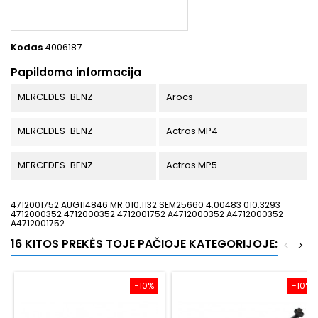
Kodas
4006187
Papildoma informacija
MERCEDES-BENZ
Arocs
MERCEDES-BENZ
Actros MP4
MERCEDES-BENZ
Actros MP5
4712001752 AUG114846 MR.010.1132 SEM25660 4.00483 010.3293
4712000352 4712000352 4712001752 A4712000352 A4712000352
A4712001752
16 KITOS PREKĖS TOJE PAČIOJE KATEGORIJOJE:
<
>
−10%
−10%