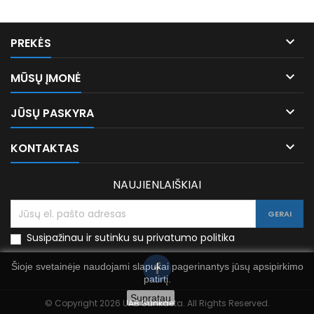

PREKĖS

MŪSŲ ĮMONĖ

JŪSŲ PASKYRA

KONTAKTAS
NAUJIENLAIŠKIAI
Susipažinau ir sutinku su privatumo politika
Šioje svetainėje naudojami slapukai pagerinantys jūsų apsipirkimo
patirtį.
Supratau
© Copyright 2026 UAB Sunkdeta. All Rights Reserved.