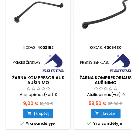
KODAS:
4003152
KODAS:
4005430
PREKĖS ŽENKLAS:
PREKĖS ŽENKLAS:
ŽARNA KOMPRESORIAUS
ŽARNA KOMPRESORIAUS
AUŠINIMO
AUŠINIMO
Atsiliepimas(-ai):
0
Atsiliepimas(-ai):
0
Kaina
Bazinė
Kaina
Bazinė
9,00 €
58,50 €
10,00 €
65,00 €
kaina
kaina
Į krepšelį
Į krepšelį




Yra sandėlyje
Yra sandėlyje