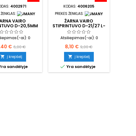
ODAS:
4002971
KODAS:
4006205
 ŽENKLAS:
PREKĖS ŽENKLAS:
ARNA VAIRO
ŽARNA VAIRO
INTUVO D-20,5MM
STIPRINTUVO D-21/27 L-
215MM
iliepimas(-ai):
0
Atsiliepimas(-ai):
0
aina
Bazinė
Kaina
Bazinė
,40 €
8,10 €
6,00 €
9,00 €
kaina
kaina
Į krepšelį
Į krepšelį



Yra sandėlyje
Yra sandėlyje