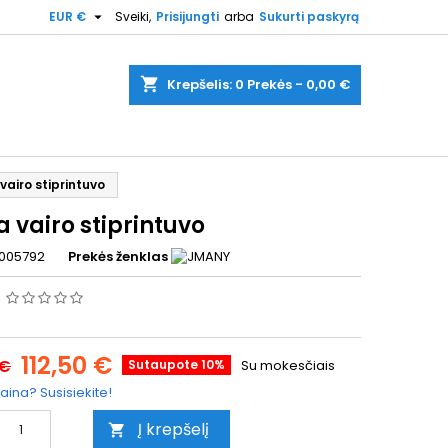

EUR €
Sveiki,
Prisijungti
arba
Sukurti paskyrą
shopping_cart
Krepšelis:
0
Prekės - 0,00 €
vairo stiprintuvo
 vairo stiprintuvo
005792
Prekės ženklas
s
112,50 €
 €
Sutaupote 10%
Su mokesčiais
aina? Susisiekite!
Į krepšelį
