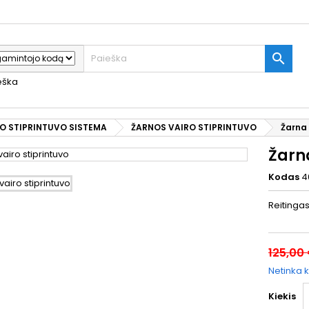

ieška
O STIPRINTUVO SISTEMA
ŽARNOS VAIRO STIPRINTUVO
Žarna 
Žarna
Kodas
4
Reitinga
125,00
Netinka k
Kiekis