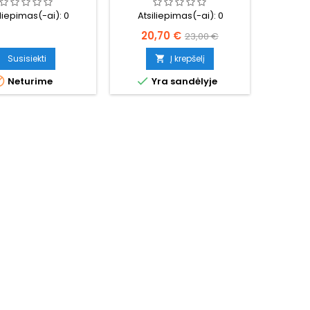
iliepimas(-ai):
0
Atsiliepimas(-ai):
0
Kaina
Bazinė
20,70 €
23,00 €
kaina
Susisiekti
Į krepšelį



Neturime
Yra sandėlyje