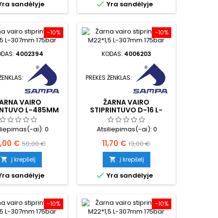

Yra sandėlyje
Yra sandėlyje
−10%
−10%
ODAS:
4002394
KODAS:
4006203
ŽENKLAS:
PREKĖS ŽENKLAS:
ARNA VAIRO
ŽARNA VAIRO
INTUVO L-485MM
STIPRINTUVO D-16 L-
250MM
iliepimas(-ai):
0
Atsiliepimas(-ai):
0
ina
Bazinė
Kaina
Bazinė
,00 €
11,70 €
50,00 €
13,00 €
kaina
kaina
Į krepšelį
Į krepšelį



Yra sandėlyje
Yra sandėlyje
−10%
−10%