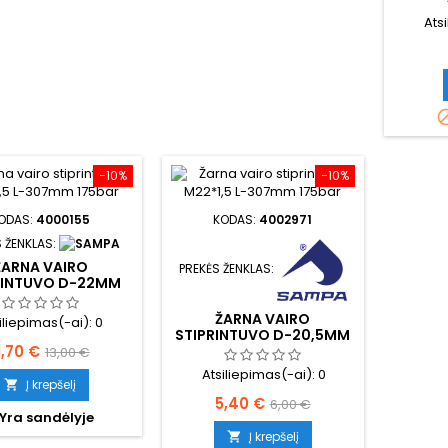
Ats
−10%
−10%
ODAS:
4000155
KODAS:
4002971
 ŽENKLAS:
ŽARNA VAIRO
PREKĖS ŽENKLAS:
RINTUVO D-22MM
ŽARNA VAIRO
iliepimas(-ai):
0
STIPRINTUVO D-20,5MM
aina
Bazinė
1,70 €
13,00 €
Atsiliepimas(-ai):
0
kaina
Į krepšelį

Kaina
Bazinė
5,40 €
6,00 €
Yra sandėlyje
kaina
Į krepšelį
