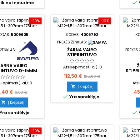

ikinai neturime
−10%
−10%
ODAS:
5009605
KODAS:
4005792
K
PREKĖS ŽENKLAS:
ŽARNA VAIRO
 ŽENKLAS:
PREKĖS 
STIPRINTUVO
ŽARNA VAIRO
Ž
Atsiliepimas(-ai):
0
RINTUVO D-15MM
STIPR
Kaina
Bazinė
112,50 €
125,00 €
iliepimas(-ai):
0
Ats
kaina
Į krepšelį

aina
Bazinė
Ka
5,40 €
45
6,00 €

Yra sandėlyje
kaina
Į krepšelį


Yra sandėlyje
−10%