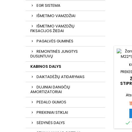
EGR SISTEMA
IŠMETIMO VAMZDŽIAI
IŠMETIMO VAMZDŽIŲ
FIKSACIJOS ŽIEDAI
PAGALVĖS GUMINĖS
REMONTINĖS JUNGTYS
DUSLINTUVŲ
K
KABINOS DALYS
PREKĖS
DAIKTADĖŽIŲ ATIDARYMAS
STIP
DUJINIAI DANGČIŲ
AMORTIZATORIAI
Ats
PEDALO GUMOS
K
1
PRIEKINIAI STIKLAI
SĖDYNĖS DALYS
