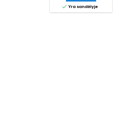

Yra sandėlyje