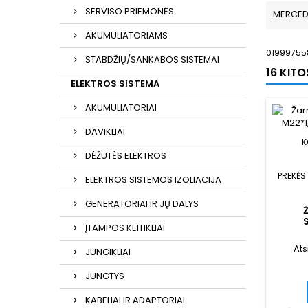
SERVISO PRIEMONĖS
MERCED
AKUMULIATORIAMS
01999755
STABDŽIŲ/SANKABOS SISTEMAI
16 KIT
ELEKTROS SISTEMA
AKUMULIATORIAI
DAVIKLIAI
K
DĖŽUTĖS ELEKTROS
PREKĖS
ELEKTROS SISTEMOS IZOLIACIJA
GENERATORIAI IR JŲ DALYS
ĮTAMPOS KEITIKLIAI
Ats
JUNGIKLIAI
JUNGTYS
KABELIAI IR ADAPTORIAI