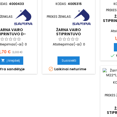
ODAS:
4000433
KODAS:
4005315
K
PREKĖS
Ž
 ŽENKLAS:
PREKĖS ŽENKLAS:
STIPRI
ŽARNA VAIRO
ŽARNA VAIRO
Ats
IPRINTUVO D-
STIPRINTUVO
K
22/28MM
1
iliepimas(-ai):
0
Atsiliepimas(-ai):
0
Kaina
Bazinė
2,70 €
3,00 €

kaina
Į krepšelį
Susisiekti


Yra sandėlyje
Laikinai neturime
K
PREKĖS 
Ž
STIP