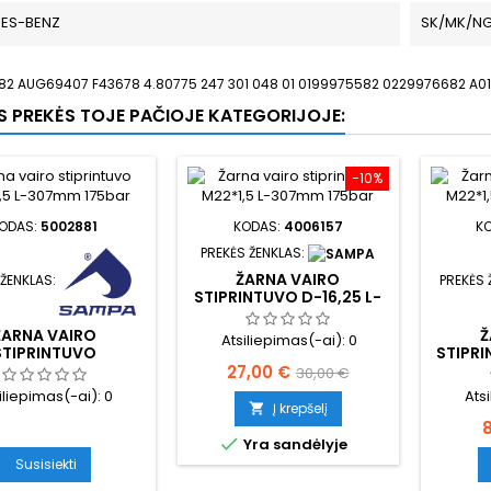
ES-BENZ
SK/MK/N
82 AUG69407 F43678 4.80775 247 301 048 01 0199975582 0229976682 A
OS PREKĖS TOJE PAČIOJE KATEGORIJOJE:
−10%
ODAS:
5002881
KODAS:
4006157
K
PREKĖS ŽENKLAS:
ŽARNA VAIRO
 ŽENKLAS:
PREKĖS 
STIPRINTUVO D-16,25 L-
660MM
ŽARNA VAIRO
Ž
Atsiliepimas(-ai):
0
STIPRINTUVO
STIPRI
Kaina
Bazinė
27,00 €
30,00 €
iliepimas(-ai):
0
Ats
kaina
Į krepšelį

K
8

Yra sandėlyje
Susisiekti