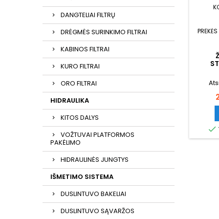
K
DANGTELIAI FILTRŲ
PREKĖS
DRĖGMĖS SURINKIMO FILTRAI
KABINOS FILTRAI
ST
KURO FILTRAI
Ats
ORO FILTRAI
HIDRAULIKA
KITOS DALYS

VOŽTUVAI PLATFORMOS
PAKĖLIMO
HIDRAULINĖS JUNGTYS
IŠMETIMO SISTEMA
DUSLINTUVO BAKELIAI
DUSLINTUVO SĄVARŽOS