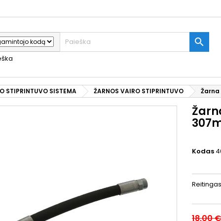

ieška
O STIPRINTUVO SISTEMA
ŽARNOS VAIRO STIPRINTUVO
Žarna 
Žarna
307m
Kodas
4
Reitinga
18,00 