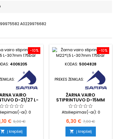
G
0199975582 A0229976682
−10%
−10%
ODAS:
4006205
KODAS:
5004828
ŽENKLAS:
PREKĖS ŽENKLAS:
ARNA VAIRO
ŽARNA VAIRO
NTUVO D-21/27 L-
STIPRINTUVO D-15MM
215MM
iliepimas(-ai):
0
Atsiliepimas(-ai):
0
aina
Bazinė
Kaina
Bazinė
,10 €
6,30 €
9,00 €
7,00 €
kaina
kaina
Į krepšelį
Į krepšelį

