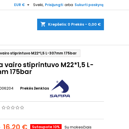

EUR €
Sveiki,
Prisijungti
arba
Sukurti paskyrą
shopping_cart
Krepšelis:
0
Prekės - 0,00 €
vairo stiprintuvo M22*1,5 L-307mm 175bar
 vairo stiprintuvo M22*1,5 L-
m 175bar
006204
Prekės ženklas
s
16,20 €
€
Sutaupote 10%
Su mokesčiais