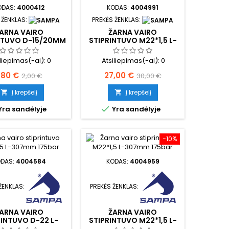
ODAS:
4000412
KODAS:
4004991
 ŽENKLAS:
PREKĖS ŽENKLAS:
ARNA VAIRO
ŽARNA VAIRO
NTUVO D-15/20MM
STIPRINTUVO M22*1,5 L-
372MM
iliepimas(-ai):
0
Atsiliepimas(-ai):
0
aina
Bazinė
Kaina
Bazinė
,80 €
27,00 €
2,00 €
30,00 €
kaina
kaina
Į krepšelį
Į krepšelį



Yra sandėlyje
Yra sandėlyje
−10%
ODAS:
4004584
KODAS:
4004959
ŽENKLAS:
PREKĖS ŽENKLAS:
ARNA VAIRO
ŽARNA VAIRO
RINTUVO D-22 L-
STIPRINTUVO M22*1,5 L-
215MM
400MM