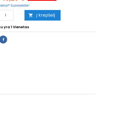
aina? Susisiekite!
Į krepšelį

tu yra
1 Vienetas