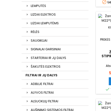

La
LEMPUTĖS
LIZDAI ELEKTROS
LIZDAI LEMPUTĖMS
K
RĖLĖS
PREKĖS
SAUGIKLIAI
SIGNALAI GARSINIAI
STIP
STARTERIAI IR JŲ DALYS
Ats
ŠAKUTĖS ELEKTROS
K
FILTRAI IR JŲ DALYS
ADBLUE FILTRAI

ALYVOS FILTRAI
ALSUOKLIŲ FILTRAI
AUŠINIMO SISTEMOS FILTRAI