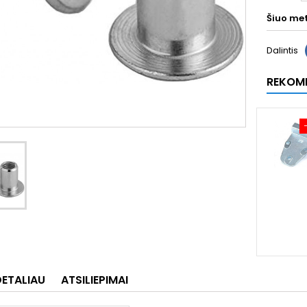
Šiuo me
Dalintis
REKOM
DETALIAU
ATSILIEPIMAI