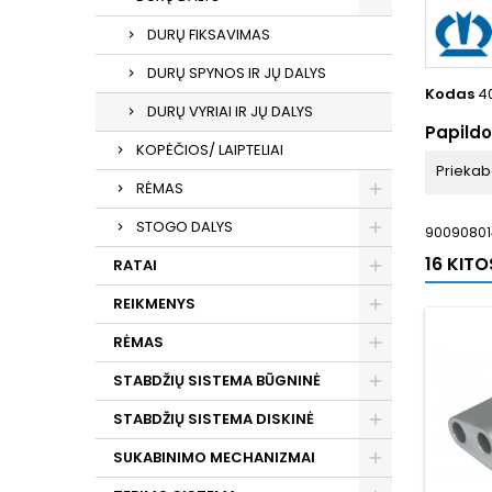
DURŲ FIKSAVIMAS
DURŲ SPYNOS IR JŲ DALYS
Kodas
4
DURŲ VYRIAI IR JŲ DALYS
Papild
KOPĖČIOS/ LAIPTELIAI
Prieka
RĖMAS
STOGO DALYS
90090801
16 KIT
RATAI
REIKMENYS
RĖMAS
STABDŽIŲ SISTEMA BŪGNINĖ
STABDŽIŲ SISTEMA DISKINĖ
SUKABINIMO MECHANIZMAI