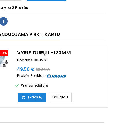
tu yra
2 Prekės
ENDUOJAMA PIRKTI KARTU
VYRIS DURŲ L-123MM
−10%
Kodas:
5008261
Kaina
Bazinė
49,50 €
55,00 €
Prekės ženklas:
kaina

Yra sandėlyje
Į krepšelį
Daugiau
