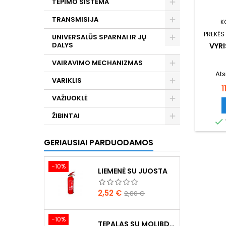
TEPIMO SISTEMA
TRANSMISIJA
K
PREKĖS
UNIVERSALŪS SPARNAI IR JŲ
DALYS
VYR
VAIRAVIMO MECHANIZMAS
Ats
VARIKLIS
K
1
VAŽIUOKLĖ
ŽIBINTAI

GERIAUSIAI PARDUODAMOS
−10%
LIEMENĖ SU JUOSTA
Kaina
Bazinė
2,52 €
2,80 €
kaina
−10%
TEPALAS SU MOLIBDENU 400G MANNOL EP-2 MULTI-MOS2 ESTER