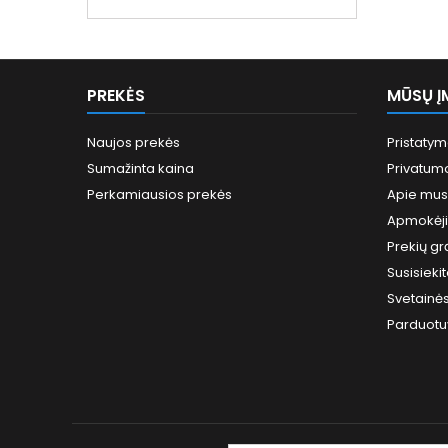
kaina
PREKĖS
MŪSŲ Į
Naujos prekės
Pristaty
Sumažinta kaina
Privatumo
Perkamiausios prekės
Apie mus
Apmokėj
Prekių gr
Susisieki
Svetainė
Parduotu