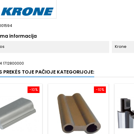
001594
oma informacija
bos
Krone
4 1712800000
OS PREKĖS TOJE PAČIOJE KATEGORIJOJE:
−10%
−10%