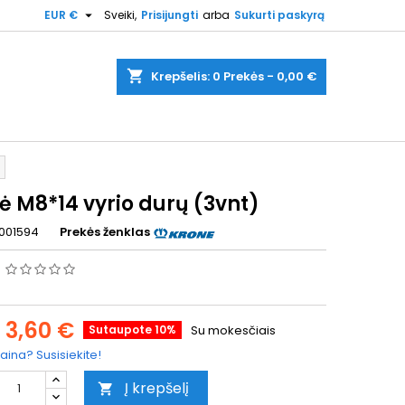

EUR €
Sveiki,
Prisijungti
arba
Sukurti paskyrą
shopping_cart
Krepšelis:
0
Prekės - 0,00 €
ė M8*14 vyrio durų (3vnt)
001594
Prekės ženklas
s
3,60 €
Sutaupote 10%
Su mokesčiais
aina? Susisiekite!
Į krepšelį
