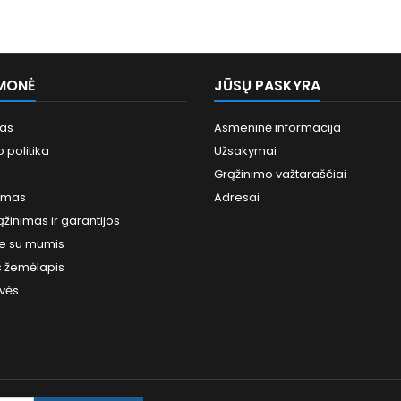
MONĖ
JŪSŲ PASKYRA
mas
Asmeninė informacija
 politika
Užsakymai
Grąžinimo važtaraščiai
imas
Adresai
ąžinimas ir garantijos
te su mumis
s žemėlapis
vės