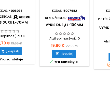
ODAS:
4006095
KODAS:
5007982
KO
 ŽENKLAS:
PREKĖS ŽENKLAS:
PREKĖS 
IS DURŲ L-70MM
VYRIS DURŲ L-100MM
VYRIS
iliepimas(-ai):
0
Atsiliepimas(-ai):
0
Ats
aina
Bazinė
1,70 €
13,00 €
Kaina
Bazinė
19,80 €
22,00 €
kaina
Į krepšelį
kaina

Į krepšelį

Yra sandėlyje

Yra sandėlyje