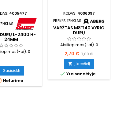
DAS:
4005477
KODAS:
4006097
KO
PREKĖS ŽENKLAS:
PREKĖS 
ŽENKLAS:
VYRIS
VARŽTAS M8*140 VYRIO
DURŲ
 DURŲ L-2400 H-
24MM
Atsi
Atsiliepimas(-ai):
0
iliepimas(-ai):
0
Kai
Kaina
Bazinė
90,
2,70 €
3,00 €
kaina
Į krepšelį

Susisiekti


Y
Yra sandėlyje

Neturime