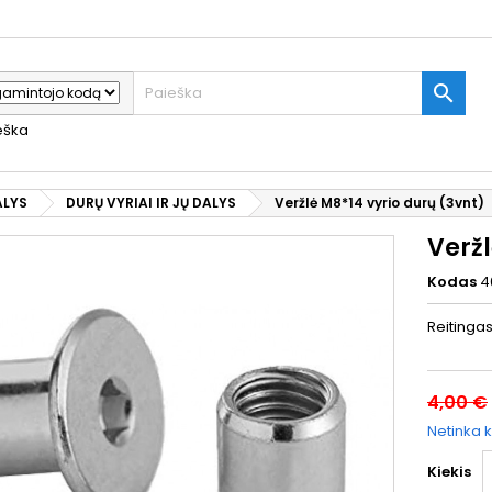

ieška
ALYS
DURŲ VYRIAI IR JŲ DALYS
Veržlė M8*14 vyrio durų (3vnt)
Veržl
Kodas
4
Reitinga
4,00 €
Netinka k
Kiekis