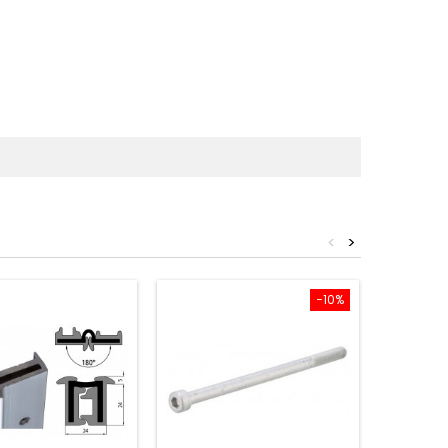
<
>
−10%